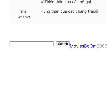
Thiên thần của các cô gái
ara
Hung thần của các chàng trai
Participant
Search
Search
MoviesBoOm
2003