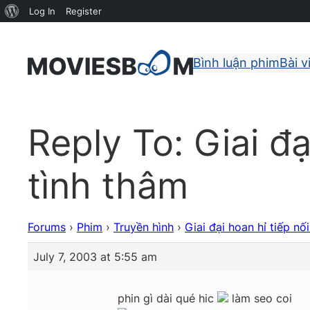
About
Log In
Register
WordPress
Bình luận phim
Bài v
Reply To: Giai đ
tình thâm
Forums
›
Phim
›
Truyền hình
›
Giai đại hoan hỉ tiếp n
July 7, 2003 at 5:55 am
phin gì dài qué hic
làm seo coi