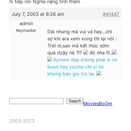
hỉ tiếp nối Nghĩa nặng tình thâm
July 7, 2003 at 8:26 am
#41447
admin
Keymaster
Dài nhưng mà vui và hay…chỉ
sợ khi ara xem xong thì lại nói :
Trời ơi,sao mà kết thúc sớm
quá dzậy nè ?!?
đó nha !!!..
Kyniem dep khong phai vi no
buon hay vui,ma chi vi no
khong bao gio tro lai.
Search
Search
MoviesBoOm
2003-2023