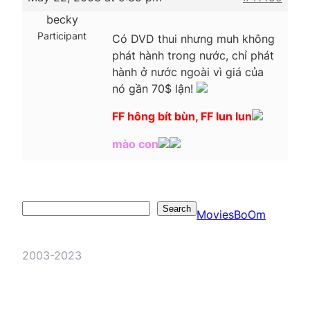
becky
Participant
Có DVD thui nhưng muh không
phát hành trong nước, chỉ phát
hành ở nước ngoài vì giá của
nó gần 70$ lận!
FF hông bít bùn, FF lun lun
mào con
Search
Search
MoviesBoOm
2003-2023