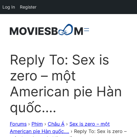
Log In
Register
Reply To: Sex is
zero – một
American pie Hàn
quốc….
Forums
›
Phim
›
Châu Á
›
Sex is zero – một
American pie Hàn quốc….
›
Reply To: Sex is zero –