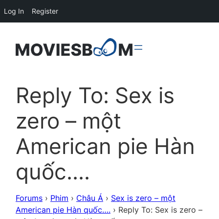
Log In
Register
Reply To: Sex is
zero – một
American pie Hàn
quốc….
Forums
›
Phim
›
Châu Á
›
Sex is zero – một
American pie Hàn quốc….
›
Reply To: Sex is zero –