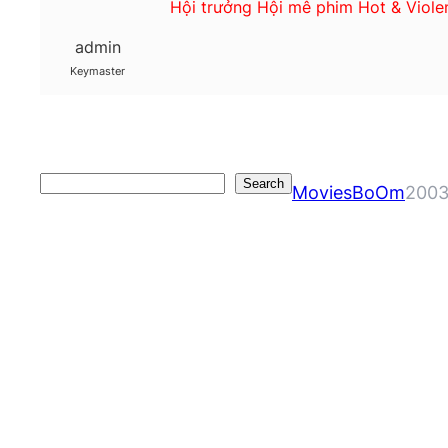
Hội trưởng Hội mê phim Hot & Viole
admin
Keymaster
Search
Search
MoviesBoOm
2003