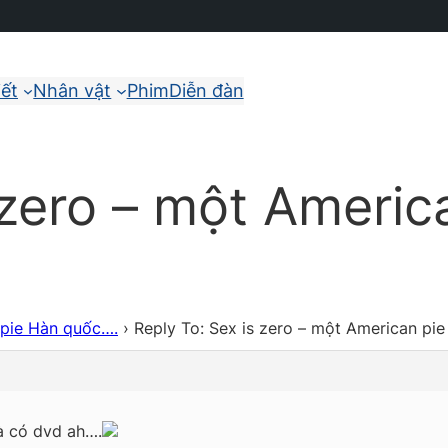
iết
Nhân vật
Phim
Diễn đàn
 zero – một Americ
 pie Hàn quốc….
›
Reply To: Sex is zero – một American pi
là có dvd ah….