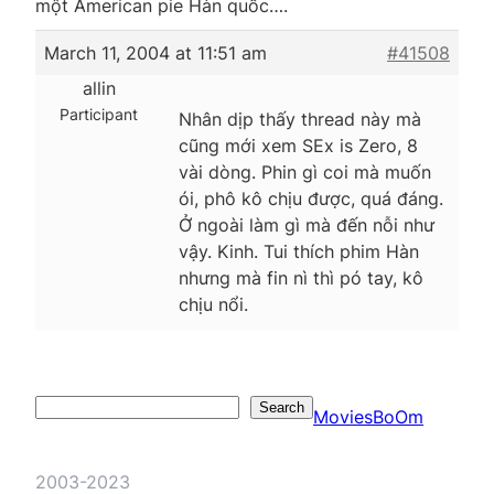
một American pie Hàn quốc….
March 11, 2004 at 11:51 am
#41508
allin
Participant
Nhân dịp thấy thread này mà
cũng mới xem SEx is Zero, 8
vài dòng. Phin gì coi mà muốn
ói, phô kô chịu được, quá đáng.
Ở ngoài làm gì mà đến nỗi như
vậy. Kinh. Tui thích phim Hàn
nhưng mà fin nì thì pó tay, kô
chịu nổi.
Search
Search
MoviesBoOm
2003-2023