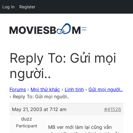
Log In
Register
Reply To: Gửi mọi
người..
Forums
›
Mọi thứ khác
›
Linh tinh
›
Gửi mọi người..
›
Reply To: Gửi mọi người..
May 21, 2003 at 7:12 am
#41526
duzz
Participant
MB ver mới làm lại cũng vẫn