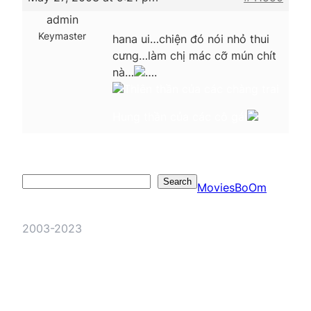
admin
Keymaster
hana ui…chiện đó nói nhỏ thui
cưng…làm chị mác cỡ mún chít
nà…
….
Thiên thần của các chàng trai
Hung thần của các cô gái
Search
Search
MoviesBoOm
2003-2023