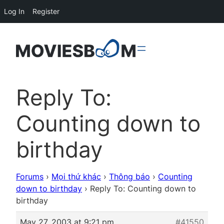
Log In
Register
Reply To:
Counting down to
birthday
Forums
›
Mọi thứ khác
›
Thông báo
›
Counting
down to birthday
›
Reply To: Counting down to
birthday
May 27, 2003 at 9:21 pm
#41550