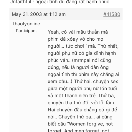
Unfaithful : ngoại tình dù đang rất hạnh phúc
May 31, 2003 at 1:12 am
#41580
thaolyonline
Participant
Yeah, có vài mâu thuẫn mà
phim đã xóay vô cho mọi
người… tức chơi í mà. Thứ nhất,
người phụ nữ có gia đình hạnh
phúc vẫn.. (mrmpal nói cũng
đúng, nếu là người đàn ông
ngọai tình thì phim này chẳng ai
xem đâu…) Thứ hai, chuyện sex
giữa một người phụ nữ lớn tuổi
và một thanh niên trẻ. Thứ ba,
chuyện tha thứ đối với lỗi lầm…
Hai chuyện đầu chẳng có gì để
nói.. Chuyện thứ ba… ai cũng
biết câu “Women forgive, not
forget. And men forget, not