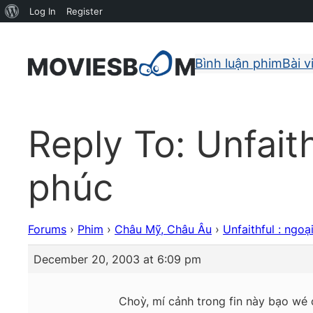
About
Log In
Register
WordPress
Bình luận phim
Bài v
Reply To: Unfaith
phúc
Forums
›
Phim
›
Châu Mỹ, Châu Âu
›
Unfaithful : ngoạ
December 20, 2003 at 6:09 pm
Choỳ, mí cảnh trong fin này bạo wé c