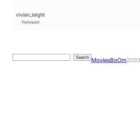
vivien_leight
Participant
Search
Search
MoviesBoOm
2003