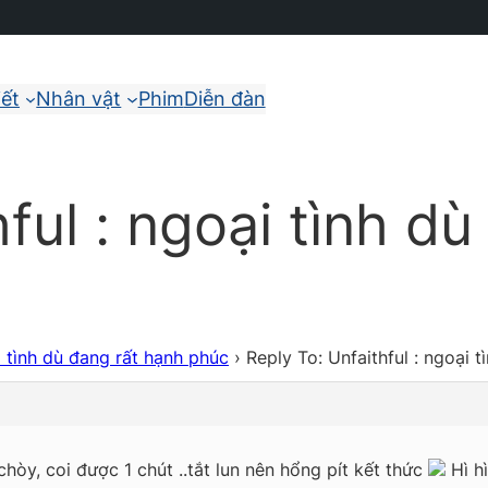
iết
Nhân vật
Phim
Diễn đàn
ful : ngoại tình d
i tình dù đang rất hạnh phúc
›
Reply To: Unfaithful : ngoại 
hòy, coi được 1 chút ..tắt lun nên hổng pít kết thức
Hì hì