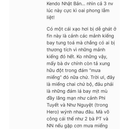
Kendo Nhật Bản… nhìn cả 3 nv
lúc này cực kì oai phong lẫm
liệt!
Có một cái xạo hơi bị dễ ghát ở
fin này là cảnh các mảnh kiếng
bay tung toá mà chẳng có ai bị
thương tích vì những mảnh
kiếng đó hết. Ko những vậy,
mấy bà dv chính còn tả xung
hữu đột trong đám “mưa
miểng” đó nữa chứ. Trời ưi, đây
là miểng chai chứ bộ, đâu phải
là những đám lá bay mịt mù
đầy lãng mạn như cảnh Phi
Tuyết và Như Nguyệt (trong
Hero) wýnh nhau đâu. Mà võ
công cái thế như 2 bà PT và
NN nếu gặp cơn mưa miểng