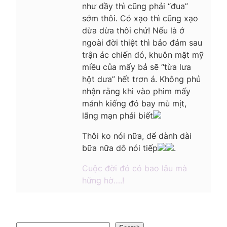
như dầy thì cũng phải “đua”
sớm thôi. Có xạo thì cũng xạo
dừa dừa thôi chứ! Nếu là ở
ngoài đời thiệt thì bảo đảm sau
trận ác chiến đó, khuôn mặt mỹ
miều của mấy bả sẽ “từa lưa
hột dưa” hết trơn á. Không phủ
nhận rằng khi vào phim mấy
mảnh kiếng đó bay mù mịt,
lãng mạn phải biết
Thôi ko nói nữa, để dành dài
bữa nữa dô nói tiếp
.
Cuộc đời đó có bao lâu mà
hững hờ….!