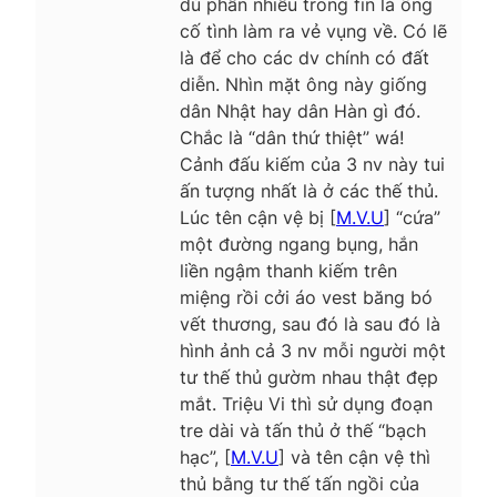
dù phần nhiều trong fin là ổng
cố tình làm ra vẻ vụng về. Có lẽ
là để cho các dv chính có đất
diễn. Nhìn mặt ông này giống
dân Nhật hay dân Hàn gì đó.
Chắc là “dân thứ thiệt” wá!
Cảnh đấu kiếm của 3 nv này tui
ấn tượng nhất là ở các thế thủ.
Lúc tên cận vệ bị [
M.V.U
] “cứa”
một đường ngang bụng, hắn
liền ngậm thanh kiếm trên
miệng rồi cởi áo vest băng bó
vết thương, sau đó là sau đó là
hình ảnh cả 3 nv mỗi người một
tư thế thủ gườm nhau thật đẹp
mắt. Triệu Vi thì sử dụng đoạn
tre dài và tấn thủ ở thế “bạch
hạc”, [
M.V.U
] và tên cận vệ thì
thủ bằng tư thế tấn ngồi của