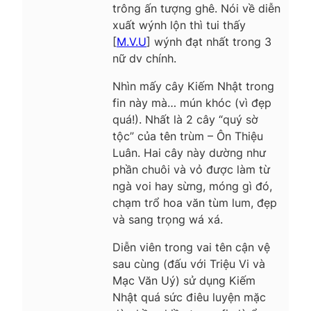
trông ấn tượng ghê. Nói về diễn
xuất wýnh lộn thì tui thấy
[
M.V.U
] wýnh đạt nhất trong 3
nữ dv chính.
Nhìn mấy cây Kiếm Nhật trong
fin này mà… mún khóc (vì đẹp
quá!). Nhất là 2 cây “quý sờ
tộc” của tên trùm – Ôn Thiệu
Luân. Hai cây này dường như
phần chuôi và vỏ được làm từ
ngà voi hay sừng, móng gì đó,
chạm trổ hoa văn tùm lum, đẹp
và sang trọng wá xá.
Diễn viên trong vai tên cận vệ
sau cùng (đấu với Triệu Vi và
Mạc Văn Uý) sử dụng Kiếm
Nhật quá sức điêu luyện mặc