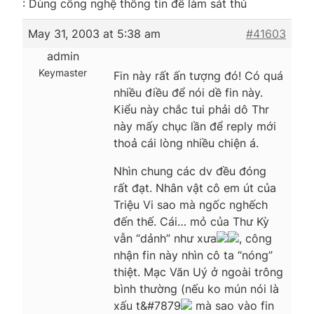
: Dùng công nghệ thông tin để làm sát thủ
May 31, 2003 at 5:38 am
#41603
admin
Keymaster
Fin này rất ấn tượng đó! Có quá
nhiều điều để nói dề fin này.
Kiểu này chắc tui phải dô Thr
này mấy chục lần để reply mới
thoả cái lòng nhiều chiện á.
Nhìn chung các dv đều đóng
rất đạt. Nhân vật cô em út của
Triệu Vi sao mà ngốc nghếch
đến thế. Cái… mỏ của Thư Kỳ
vẫn “dảnh” như xưa
, công
nhận fin này nhìn cô ta “nóng”
thiệt. Mạc Văn Uý ở ngoài trông
bình thường (nếu ko mún nói là
xấu t&#7879
mà sao vào fin