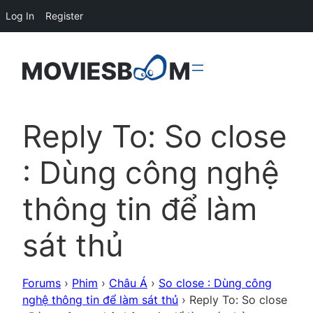
Log In
Register
Reply To: So close
: Dùng công nghệ
thông tin để làm
sát thủ
Forums
›
Phim
›
Châu Á
›
So close : Dùng công
nghệ thông tin để làm sát thủ
›
Reply To: So close