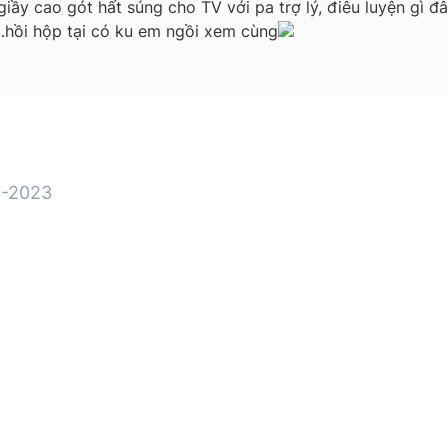
iầy cao gót hất súng cho TV với pa trợ lý, điêu luyện gì đ
ồi hộp tại có ku em ngồi xem cùng
-2023