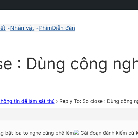
iết
Nhân vật
Phim
Diễn đàn
se : Dùng công ngh
hông tin để làm sát thủ
›
Reply To: So close : Dùng công n
ng bật loa to nghe cũng phê lém
Cái đoạn đánh kiếm cứ k