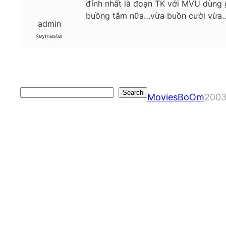
đỉnh nhất là đoạn TK với MVU dùng g
buồng tắm nữa…vừa buồn cười vừa…h
admin
Keymaster
Search
Search
MoviesBoOm
2003