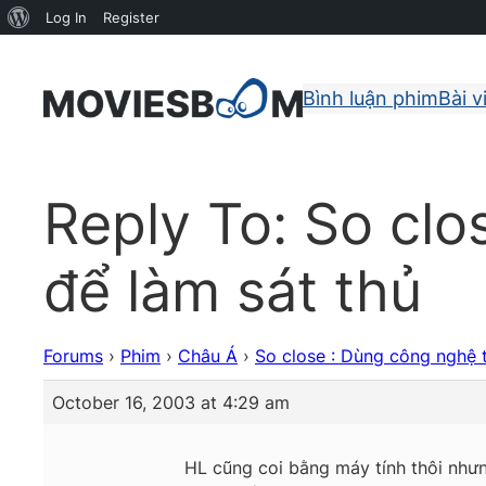
About
Log In
Register
WordPress
Bình luận phim
Bài v
Reply To: So clo
để làm sát thủ
Forums
›
Phim
›
Châu Á
›
So close : Dùng công nghệ t
October 16, 2003 at 4:29 am
HL cũng coi bằng máy tính thôi như