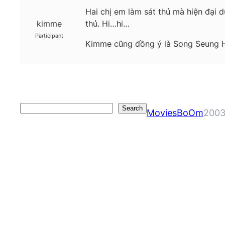
Hai chị em làm sát thủ mà hiện đại 
kimme
thủ. Hi…hi…
Participant
Kimme cũng đồng ý là Song Seung Hun
Search
Search
MoviesBoOm
2003