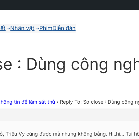
iết
Nhân vật
Phim
Diễn đàn
se : Dùng công ngh
hông tin để làm sát thủ
›
Reply To: So close : Dùng công n
ó, Triệu Vy cũng được mà nhưng không bằng. Hi..hi… Tui hổ