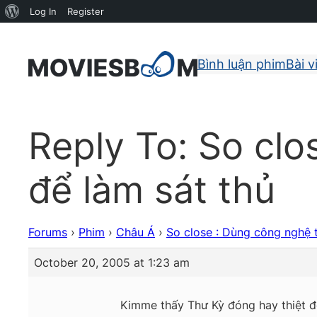
About
Log In
Register
WordPress
Bình luận phim
Bài v
Reply To: So clo
để làm sát thủ
Forums
›
Phim
›
Châu Á
›
So close : Dùng công nghệ t
October 20, 2005 at 1:23 am
Kimme thấy Thư Kỳ đóng hay thiệt đ