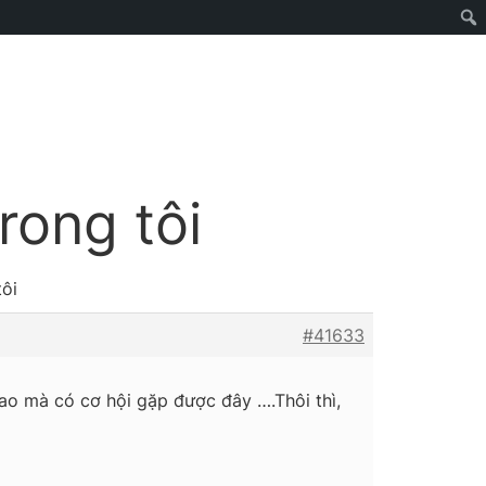
rong tôi
tôi
#41633
 sao mà có cơ hội gặp được đây ….Thôi thì,