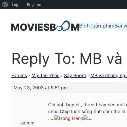
About
Log In
Register
WordPress
Bình luận phim
Bài v
Reply To: MB và 
Forums
›
Mọi thứ khác
›
Say Boom
›
MB và những ngư
May 23, 2003 at 9:51 pm
Chi anti boy nì , thread hay nên mới
chúc Chip luôn sống tình cảm thế nì
….
Hong Hanh
….
admin