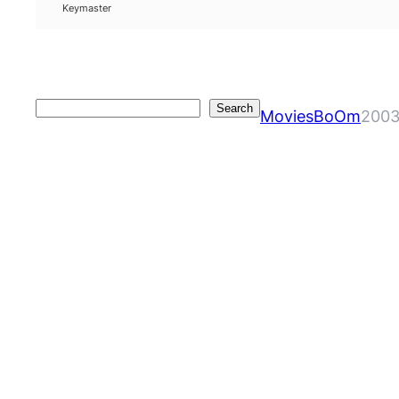
Keymaster
Search
Search
MoviesBoOm
2003