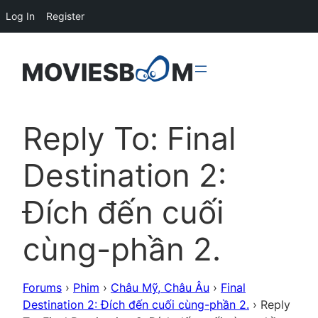
Log In
Register
Reply To: Final
Destination 2:
Đích đến cuối
cùng-phần 2.
Forums
›
Phim
›
Châu Mỹ, Châu Âu
›
Final
Destination 2: Đích đến cuối cùng-phần 2.
›
Reply