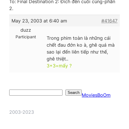
To: Final Destination 2: Đích đến cuối cùng-phần
2.
May 23, 2003 at 6:40 am
#41647
duzz
Participant
Trong phim toàn là những cái
chết đau đớn ko à, ghê quá mà
sao lại đến liên tiếp như thế,
ghê thiệt..
3+3=mấy ?
Search
Search
MoviesBoOm
2003-2023