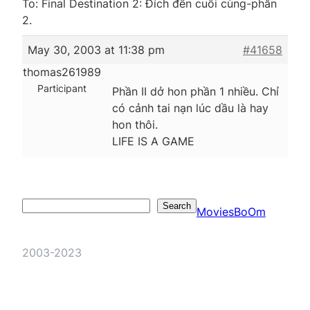
To: Final Destination 2: Đích đến cuối cùng-phần
2.
May 30, 2003 at 11:38 pm
#41658
thomas261989
Participant
Phần II dở hon phần 1 nhiều. Chỉ
có cảnh tai nạn lúc dầu là hay
hon thôi.
LIFE IS A GAME
Search
Search
MoviesBoOm
2003-2023