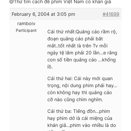
@Thử tìm cách để phim Việt Nam có khán giả
February 6, 2004 at 3:05 pm
#41699
ramboiv
Participant
Cái thứ nhất:Quảng cáo rầm rộ,
đoạn quảng cáo phải bắt
mắt..tốt nhất là trên Tv mỗi
ngày tệ lắm phải 20 lần…e rằng
con số tiền quảng cáo …khổng
lồ.
Cái thứ hai: Cái này mới quan
trọng, nội dung phim phải hay…
còn không hay thì quảng cáo
cỡ nào cũng chìm nghỉm.
Cái thứ ba: Tiếng đồn…phim
hay phim dở là cái miệng của
khán giả…phim vào nhiều là do