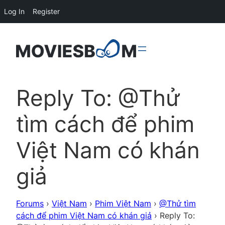
Log In
Register
Reply To: @Thử
tìm cách để phim
Việt Nam có khán
giả
Forums
›
Việt Nam
›
Phim Việt Nam
›
@Thử tìm
cách để phim Việt Nam có khán giả
›
Reply To: