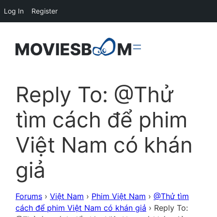
Log In
Register
Reply To: @Thử
tìm cách để phim
Việt Nam có khán
giả
Forums
›
Việt Nam
›
Phim Việt Nam
›
@Thử tìm
cách để phim Việt Nam có khán giả
›
Reply To: