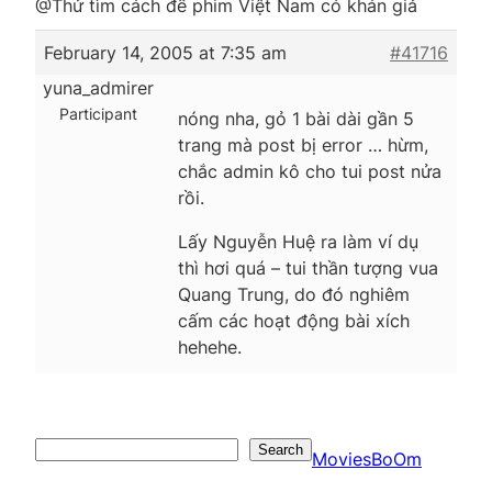
@Thử tìm cách để phim Việt Nam có khán giả
February 14, 2005 at 7:35 am
#41716
yuna_admirer
Participant
nóng nha, gỏ 1 bài dài gần 5
trang mà post bị error … hừm,
chắc admin kô cho tui post nửa
rồi.
Lấy Nguyễn Huệ ra làm ví dụ
thì hơi quá – tui thần tượng vua
Quang Trung, do đó nghiêm
cấm các hoạt động bài xích
hehehe.
Search
Search
MoviesBoOm