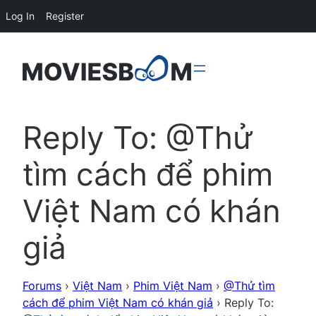
Log In
Register
Reply To: @Thử
tìm cách để phim
Việt Nam có khán
giả
Forums
›
Việt Nam
›
Phim Việt Nam
›
@Thử tìm
cách để phim Việt Nam có khán giả
›
Reply To: