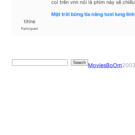
coi trên vnn nói là phim này sẽ chi
Mặt trời bừng tia nắng tươi lung li
titine
Participant
Search
Search
MoviesBoOm
2003