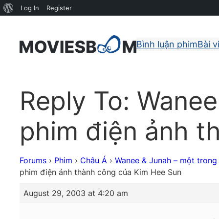
About
Log In
Register
WordPress
Bình luận phim
Bài v
Reply To: Wanee
phim điện ảnh t
Forums
›
Phim
›
Châu Á
›
Wanee & Junah – một trong
phim điện ảnh thành công của Kim Hee Sun
August 29, 2003 at 4:20 am