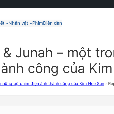
iết
Nhân vật
Phim
Diễn đàn
 & Junah – một tr
hành công của Ki
 những bộ phim điện ảnh thành công của Kim Hee Sun
›
Re