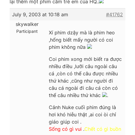
lại thêm một phim cấm trẻ em của HQ..
July 9, 2003 at 10:18 am
#41762
skywalker
Participant
Xí phim dzậy mà là phim heo
,hổng biết mấy người có coi
phim không nữa
Coi phim xong mới biết ra được
nhiều điều ,lưỡi câu ngoài câu
cá ,còn có thể câu được nhiều
thứ khác ,cũng như người đi
câu cá ngoài đi câu cá còn có
thể câu nhiều thứ khác
.
Cảnh Nuke cuối phim đúng là
hơi khó hiễu thật ,ai coi òi chỉ
giáo giúp coi .
Sống có gì vui
.
Chết có gì buồn