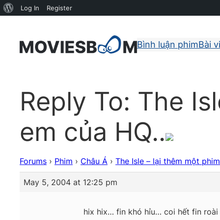
About
Log In
Register
WordPress
Bình luận phim
Bài v
Reply To: The Is
em của HQ..
Forums
›
Phim
›
Châu Á
›
The Isle – lại thêm một phi
May 5, 2004 at 12:25 pm
hix hix… fin khó hỉu… coi hết fin ro