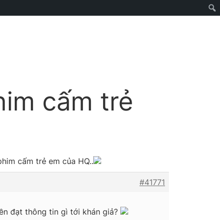
phim cấm trẻ
 phim cấm trẻ em của HQ..
#41771
ền đạt thông tin gì tới khán giả?