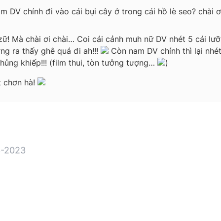
m DV chính đi vào cái bụi cây ở trong cái hồ lè seo? chài ơ
dzữ! Mà chài ơi chài… Coi cái cảnh muh nữ DV nhét 5 cái lưỡi 
g ra thấy ghê quá đi ah!!!
Còn nam DV chính thì lại nhét
ủng khiếp!!! (film thui, tòn tưởng tượng…
)
ết chơn hà!
-2023