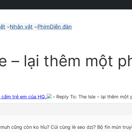
iết
Nhân vật
Phim
Diễn đàn
le – lại thêm một 
m cấm trẻ em của HQ..
›
Reply To: The Isle – lại thêm một
ài muh cũng còn ko hỉu? Cúi cùng lè seo dzị? Bộ fin mún truy