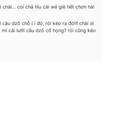
i chài… coi chả hỉu cái wé giè hết chơn hà!
câu dzô chỗ í í đó, ròi kéo ra đó!!! chài ơi
 mí cái lưỡi câu dzô cổ họng? ròi cũng kéo