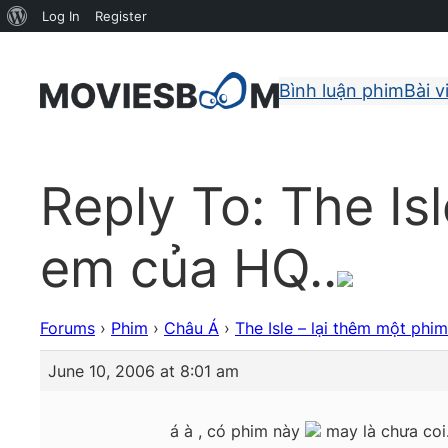
About
Log In
Register
WordPress
Bình luận phim
Bài v
Reply To: The Is
em của HQ..
Forums
›
Phim
›
Châu Á
›
The Isle – lại thêm một phi
June 10, 2006 at 8:01 am
á à , có phim này
may là chưa coi