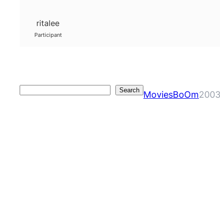
ritalee
Participant
Search
Search
MoviesBoOm
2003