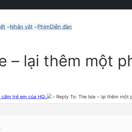
iết
Nhân vật
Phim
Diễn đàn
le – lại thêm một 
m cấm trẻ em của HQ..
›
Reply To: The Isle – lại thêm một
.