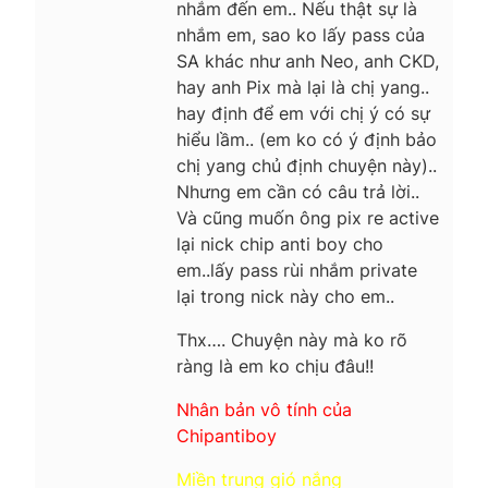
nhắm đến em.. Nếu thật sự là
nhắm em, sao ko lấy pass của
SA khác như anh Neo, anh CKD,
hay anh Pix mà lại là chị yang..
hay định để em với chị ý có sự
hiểu lầm.. (em ko có ý định bảo
chị yang chủ định chuyện này)..
Nhưng em cần có câu trả lời..
Và cũng muốn ông pix re active
lại nick chip anti boy cho
em..lấy pass rùi nhắm private
lại trong nick này cho em..
Thx…. Chuyện này mà ko rõ
ràng là em ko chịu đâu!!
Nhân bản vô tính của
Chipantiboy
Miền trung gió nắng