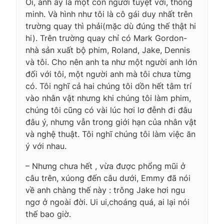
Ôi, anh ấy là một con người tuyệt vời, thông
minh. Và hình như tôi là cô gái duy nhất trên
trường quay thì phải(mặc dù đúng thế thật hi
hi). Trên trường quay chỉ có Mark Gordon-
nhà sản xuất bộ phim, Roland, Jake, Dennis
và tôi. Cho nên anh ta như một người anh lớn
đối với tôi, một người anh mà tôi chưa từng
có. Tôi nghĩ cả hai chúng tôi dồn hết tâm trí
vào nhân vật nhưng khi chúng tôi làm phim,
chúng tôi cũng có vài lúc hơi lơ đễnh đi đâu
đâu ý, nhưng vẫn trong giới hạn của nhân vật
và nghệ thuật. Tôi nghĩ chúng tôi làm việc ăn
ý với nhau.
– Nhưng chưa hết , vừa được phổng mũi ở
câu trên, xúong đến câu dưới, Emmy đã nói
về anh chàng thế này : trông Jake hơi ngu
ngơ ở ngoài đời. Ui ui,choáng quá, ai lại nói
thế bao giờ.