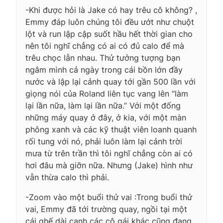
-Khi được hỏi là Jake có hay trêu cô không? ,
Emmy đáp luôn chúng tôi đều ướt như chuột
lột và run lập cập suốt hầu hết thời gian cho
nên tôi nghĩ chẳng có ai có đủ calo để mà
trêu chọc lẫn nhau. Thử tưởng tượng bạn
ngâm mình cả ngày trong cái bồn lớn đầy
nước và lập lại cảnh quay tới gần 500 lần với
giọng nói của Roland liên tục vang lên “làm
lại lần nữa, làm lại lần nữa.” Với một đống
những máy quay ở đây, ở kia, với một màn
phông xanh và các kỹ thuật viên loanh quanh
rối tung với nó, phải luôn làm lại cảnh trời
mưa từ trên trần thì tôi nghĩ chẳng còn ai có
hơi đâu mà giỡn nữa. Nhưng (Jake) hình như
vẫn thừa calo thì phải.
-Zoom vào một buổi thử vai :Trong buổi thử
vai, Emmy đã tới trường quay, ngồi tại một
cái ghế dài cạnh các cô gái khác cũng đang