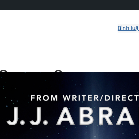
Bình lu
Super 8
2011-06-10
PG-13
0
í ẩn
, 
Khoa học viễn tưởng
, 
Ly kỳ – Rùng rợn
Đạo diễn
J.J. Abrams