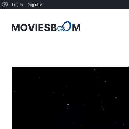
About
Log In
Register
WordPress
Skip
to
content
B