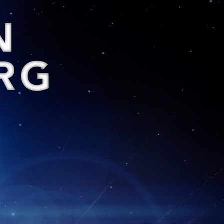
 Lee, Zach Mills, Riley Griffiths, Gabriel
p of friends in the summer of 1979
 their small town, and begin to