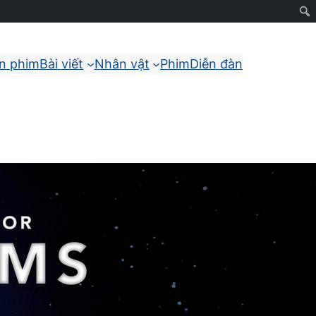
ận phim
Bài viết
Nhân vật
Phim
Diễn đàn