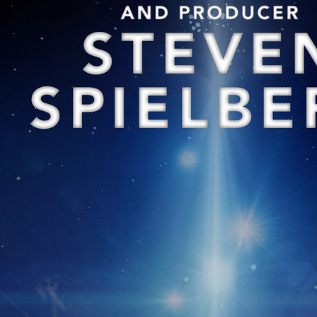
Diễn viên
Joel Courtney, Jessica Tuck, Joel McKinnon Miller, Ryan
Basso, Kyle Chandler
After witnessing a mysterious train crash, a grou
begin noticing strange happenings going around in
investigate into the creepy phenomenon.