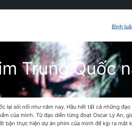
Bình lu
him Trung Quốc 
lại sôi nổi như năm nay. Hầu hết tất cả những đạo d
ẩm của mình. Từ đạo diễn từng đoạt Oscar Lý An, gi
t bận thực hiện dự án phim của mình để kịp ra mắt k