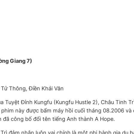
ờng Giang 7)
 Tử Thông, Điền Khải Văn
ủa Tuyệt Đỉnh Kungfu (Kungfu Hustle 2), Châu Tinh T
 phim này được bấm máy hồi cuối tháng 08.2006 và d
 đã công bố đổi tên tiếng Anh thành A Hope.
h Trì đảm nhận luôn vai chính là một phi hành gia du