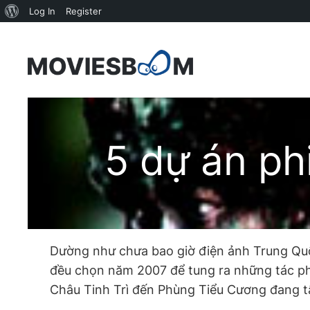
About
Log In
Register
WordPress
Skip
to
content
5 dự án p
Dường như chưa bao giờ điện ảnh Trung Quốc 
đều chọn năm 2007 để tung ra những tác ph
Châu Tinh Trì đến Phùng Tiểu Cương đang tấ