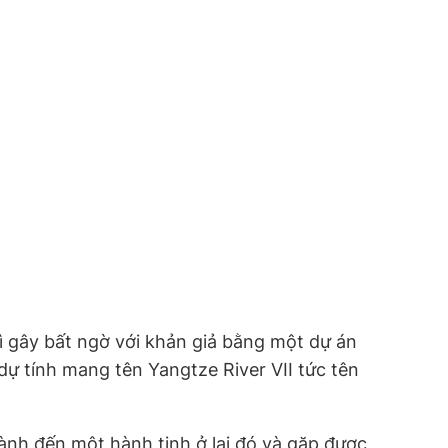
rì gây bất ngờ với khản giả bằng một dự án
ự tính mang tên Yangtze River VII tức tên
 hành đến một hành tinh ở lại đó và gặp được