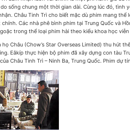
do sống chung một thời gian dài. Cùng lúc đó, tình 
 nhận. Châu Tinh Trì cho biết mặc dù phim mang thể 
ật chính. Các nhà phê bình phim tại Trung Quốc và Hồ
goặc trong thể loại phim hài theo kiểu khoa học viễ
ủa họ Châu (Chow’s Star Overseas Limited) thu hút th
hing. Eâkíp thực hiện bộ phim đã xây dựng con tàu T
của Châu Tinh Trì – Ninh Ba, Trung Quốc. Phim dự tí