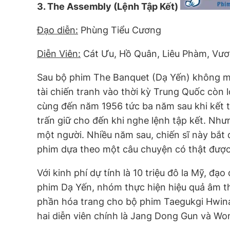
3. The Assembly (Lệnh Tập Kết)
Đạo diễn:
Phùng Tiểu Cương
Diễn Viên:
Cát Ưu, Hồ Quân, Liêu Phàm, Vư
Sau bộ phim The Banquet (Dạ Yến) không m
tài chiến tranh vào thời kỳ Trung Quốc còn 
cùng đến năm 1956 tức ba năm sau khi kết th
trấn giữ cho đến khi nghe lệnh tập kết. Nhưn
một người. Nhiều năm sau, chiến sĩ này bắt 
phim dựa theo một câu chuyện có thật được 
Với kinh phí dự tính là 10 triệu đô la Mỹ, đ
phim Dạ Yến, nhóm thực hiện hiệu quả âm t
phần hóa trang cho bộ phim Taegukgi Hwina
hai diễn viên chính là Jang Dong Gun và Won