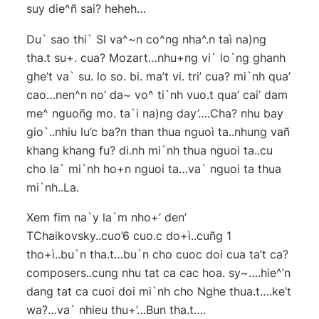
suy die^ñ sai? heheh…
Du` sao thi` SI va^~n co^ng nha^.n taì na)ng
tha.t su+. cua? Mozart…nhu+ng vi` lo`ng ghanh
ghe’t va` su. lo so. bi. ma’t vi. tri’ cua? mi`nh qua’
cao…nen^n no’ da~ vo^ ti`nh vuo.t qua’ cai’ dam
me^ nguoñg mo. ta`i na)ng day’….Cha? nhu bay
gio`..nhiu lu’c ba?n than thua nguoì ta..nhung vañ
khang khang fu? di.nh mi`nh thua nguoi ta..cu
cho la` mi`nh ho+n nguoi ta…va` nguoi ta thua
mi`nh..La.
Xem fim na`y la`m nho+’ den’
TChaikovsky..cuo’6 cuo.c do+ì..cuñg 1
tho+ì..bu`n tha.t…bu`n cho cuoc doi cua ta’t ca?
composers..cung nhu tat ca cac hoa. sy~….hie^’n
dang tat ca cuoi doi mi`nh cho Nghe thua.t….ke’t
wa?…va` nhieu thu+’…Bun tha.t….