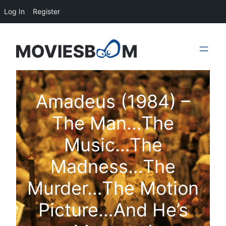
Log In
Register
Skip
to
content
Amadeus (1984) –
The Man…The
Music…The
Madness…The
Murder…The Motion
Picture…And He’s