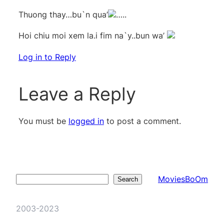
Thuong thay…bu`n qua’
…..
Hoi chiu moi xem la.i fim na`y..bun wa’
Log in to Reply
Leave a Reply
You must be
logged in
to post a comment.
MoviesBoOm
Search
Search
2003-2023