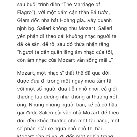
sau buổi trình diễn “The Marriage of
Fiagro”), với một đám cận thần Bá tước,
Giám đốc nhà hát Hoàng gia…vây quanh
nịnh bợ. Salieri không như Mozart. Salieri
yên phận đi theo cái khuông nhạc người ta
đã kẻ sẵn, để rồi sau đó thừa nhận rằng
“Người ta dần quên lãng âm nhạc của tôi,
còn âm nhạc của Mozart vẫn sống mãi…”
Mozart, một nhạc sĩ thất thế đã qua đời,
được đưa đi trong một ngày mưa tầm tã,
với một số người đưa tiễn nhỏ nhoi. cả giới
thượng lưu dường như không ai thương xót
ông. Nhưng những người bạn, kể cả cô hầu
gái được Salieri cài vào nhà Mozart để theo
dõi, đều khóc thương cho một tài năng, một
số phận. Cái xe ngựa nhỏ chở thi hài
Mozart dần đi xa, đi đến một nghĩa trang.