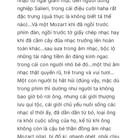
nhạo từ ngài giám mục đến người đồng
nghiệp Salieri, trong cái điệu cười haha rất
đặc trưng (quả thực là không biết tả thế
nào)…Và một Mozart khi đã ngồi trước
phím đàn, ngồi trước tờ giấy chép nhạc hay
khi đã cầm cây đũa nhạc trưởng lên hoàn
toàn khác…sau sưa trong âm nhạc, bộc lộ
những tài năng tiềm ẩn đáng kinh ngac
trong cái con người nhỏ bé đó…một thứ âm
nhạc thật quyến rũ, trẻ trung và vui tươi…
Một con người bị hắt hủi (đúng vậy, mặc dù
trong phim thì dường như người ta không
bao giờ bỏ rơi ông, nhưng cái giới thượng
lưu quí tộc, cái giới chủ yếu nuôi sống các
nhạc sĩ thời ấy, đã dần dần từ bỏ, loại ông
ra khỏi cuộc sống của họ, kể từ khi ông
không còn là cậu bé thần đồng âm nhạc
Mozart nữa), bị đố kị, ghanh ghét, phải chịu