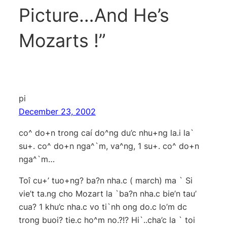
Picture…And He’s
Mozarts !”
pi
December 23, 2002
co^ do+n trong caí do^ng du’c nhu+ng la.i la`
su+. co^ do+n nga^`m, va^ng, 1 su+. co^ do+n
nga^`m…
Toî cu+’ tuo+ng? ba?n nha.c ( march) ma ` Si
vie’t ta.ng cho Mozart la `ba?n nha.c bie’n tau’
cua? 1 khu’c nha.c vo ti`nh ong do.c lo’m dc
trong buoi? tie.c ho^m no.?!? Hi`..cha’c la ` toi