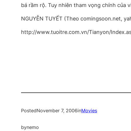
bá rầm rộ. Tuy nhiên tham vọng chính của vi
NGUYỄN TUYẾT (Theo comingsoon.net, ya
http://www.tuoitre.com.vn/Tianyon/Index.
Posted
November 7, 2006
in
Movies
by
nemo