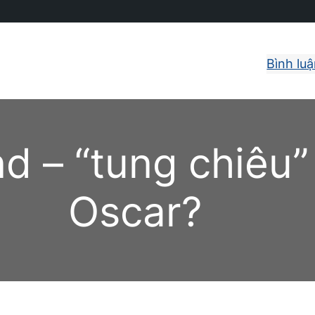
Bình lu
d – “tung chiêu”
Oscar?