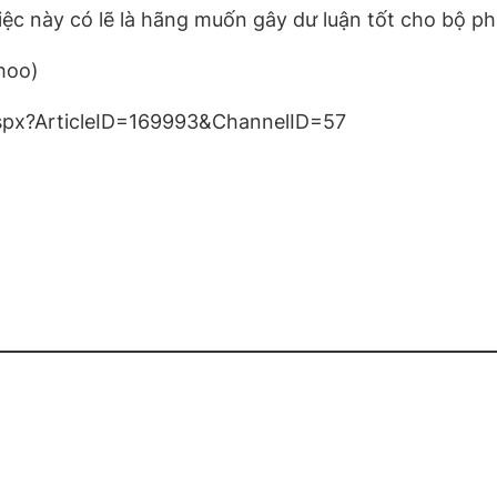
ệc này có lẽ là hãng muốn gây dư luận tốt cho bộ ph
hoo)
aspx?ArticleID=169993&ChannelID=57