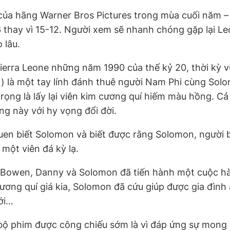
 của hãng Warner Bros Pictures trong mùa cuối năm 
6 thay vì 15-12. Người xem sẽ nhanh chóng gặp lại L
 lâu.
ierra Leone những năm 1990 của thế kỷ 20, thời kỳ vù
i) là một tay lính đánh thuê người Nam Phi cùng So
rọng là lấy lại viên kim cương quí hiếm màu hồng. C
g này với hy vọng đổi đời.
quen biết Solomon và biết được rằng Solomon, người bị
 một viên đá kỳ lạ.
Bowen, Danny và Solomon đã tiến hành một cuộc hàn
 cương quí giá kia, Solomon đã cứu giúp được gia đì
ới…
bộ phim được công chiếu sớm là vì đáp ứng sự mong