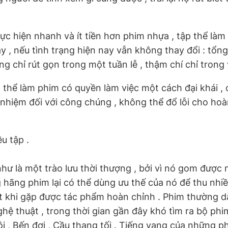
thực hiện nhanh và ít tiền hơn phim nhựa , tập thể 
 , nếu tình trạng hiện nay vẫn không thay đổi : tổn
g chỉ rút gọn trong một tuần lễ , thậm chí chỉ trong 
 thể làm phim có quyền làm việc một cách đại khái 
nhiệm đối với công chúng , không thể đổ lỗi cho hoàn
u tập .
hư là một trào lưu thời thượng , bởi vì nó gom được n
 hãng phim lại có thể dùng ưu thế của nó để thu nhiề
ít khi gặp được tác phẩm hoàn chỉnh . Phim thường dà
nghệ thuật , trong thời gian gần đây khó tìm ra bộ ph
 , Bến đợi , Cầu thang tối . Tiếng vang của nhữn