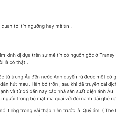
n quan tới tín ngưỡng hay mê tín .
phim kinh dị dựa trên sự mê tín có nguồn gốc ở Trans
 là có thật .
ộc từ trung Âu đến nước Anh quyến rũ được một cô gái
dân hút máu . Hắn bỏ trốn , sau khi đã truyền cái dị
nh và từ đó đến nay các nhà sản suất điện ảnh Âu  
áu người trong bộ mặt ma quái với đôi nanh dài ghê rợ
 tiếng trong vài thập niên trước là  Quỷ ám  ( The E