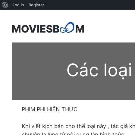
About
Log In
Register
WordPress
Skip
to
content
Các loại
PHIM PHI HIỆN THỰC
Khi viết kịch bản cho thể loại này , tác giả
chuyện lạ lùng từ nội dung lẫn hình thức .