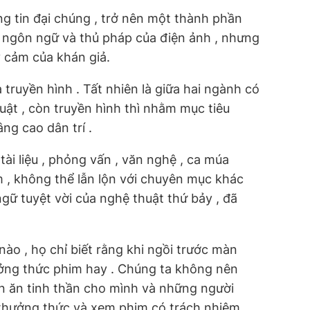
hông tin đại chúng , trở nên một thành phần
g ngôn ngữ và thủ pháp của điện ảnh , nhưng
 cảm của khán giả.
 truyền hình . Tất nhiên là giữa hai ngành có
ật , còn truyền hình thì nhằm mục tiêu
ng cao dân trí .
ài liệu , phỏng vấn , văn nghệ , ca múa
him , không thể lẫn lộn với chuyên mục khác
gữ tuyệt vời của nghệ thuật thứ bảy , đã
ào , họ chỉ biết rằng khi ngồi trước màn
ưởng thức phim hay . Chúng ta không nên
ón ăn tinh thần cho mình và những người
t thưởng thức và xem phim có trách nhiệm ,