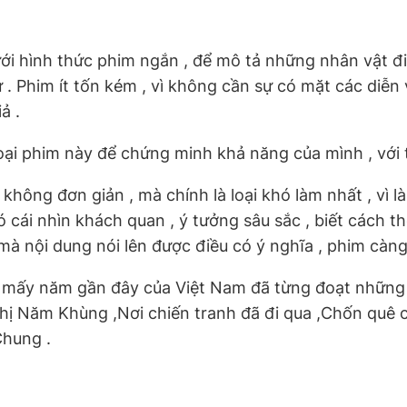
i hình thức phim ngắn , để mô tả những nhân vật điể
. Phim ít tốn kém , vì không cần sự có mặt các diễn v
ả .
loại phim này để chứng minh khả năng của mình , với
ệu không đơn giản , mà chính là loại khó làm nhất , vì
 cái nhìn khách quan , ý tưởng sâu sắc , biết cách t
mà nội dung nói lên được điều có ý nghĩa , phim càng
 mấy năm gần đây của Việt Nam đã từng đoạt những g
, Chị Năm Khùng ,Nơi chiến tranh đã đi qua ,Chốn q
Chung .