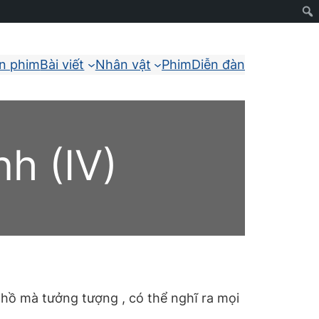
ận phim
Bài viết
Nhân vật
Phim
Diễn đàn
nh (IV)
a hồ mà tưởng tượng , có thể nghĩ ra mọi