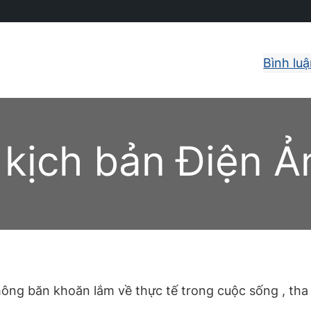
Bình lu
 kịch bản Điện Ả
 không băn khoăn lắm về thực tế trong cuộc sống , th