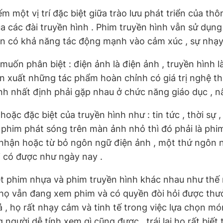
ếm một vị trí đặc biệt giữa trào lưu phát triển của t
a các đài truyền hình . Phim truyền hình vẫn sử dụn
ên có khả năng tác động mạnh vào cảm xúc , sự nhạy
muốn phân biệt : điện ảnh là điện ảnh , truyền hình là
 xuất những tác phẩm hoàn chỉnh có giá trị nghệ thu
gành nhất định phải gặp nhau ở chức năng giáo dục , nâ
 đặc biệt của truyền hình như : tin tức , thời sự , t
i có phim phát sóng trên màn ảnh nhỏ thì đó phải là p
ủ nhận hoặc từ bỏ ngôn ngữ điện ảnh , một thứ ngôn n
i có được như ngày nay .
t phim nhựa và phim truyền hình khác nhau như thế n
ì họ vẫn đang xem phim và có quyền đòi hỏi được th
 , họ rất nhạy cảm và tinh tế trong việc lựa chọn m
người dễ tính xem gì cũng được , trái lại họ rất biế