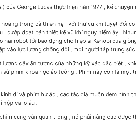
ars ) của George Lucas thực hiện năm1977 , kể chuyện 
oàng trong cả thiên hạ , với thứ vũ khí tuyệt đối có t
 , cướp đoạt bản thiết kế vũ khí nguy hiểm ấy . Nhưn
có hai robot tới báo động cho hiệp sĩ Kenobi của giòn
vào lực lượng chống đối , mọi người tập trung sức lực 
 lượng đầy ấn tượng của những kỹ xảo đặc biệt , khiến
ch sử phim khoa học ảo tưởng . Phim này còn là một 
 kinh dị và phim hư ảo , các tác giả muốn đem hình t
 hộp và lo âu .
ng phim cũng vẫn quan trọng , nó phải nâng cao được