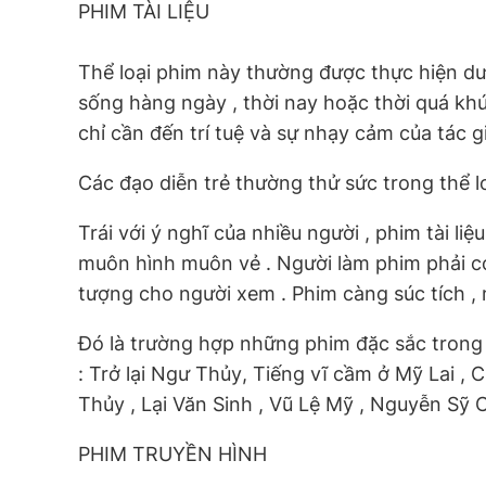
PHIM TÀI LIỆU
Thể loại phim này thường được thực hiện dướ
sống hàng ngày , thời nay hoặc thời quá khứ 
chỉ cần đến trí tuệ và sự nhạy cảm của tác gi
Các đạo diễn trẻ thường thử sức trong thể 
Trái với ý nghĩ của nhiều người , phim tài li
muôn hình muôn vẻ . Người làm phim phải có
tượng cho người xem . Phim càng súc tích , 
Đó là trường hợp những phim đặc sắc trong
: Trở lại Ngư Thủy, Tiếng vĩ cầm ở Mỹ Lai 
Thủy , Lại Văn Sinh , Vũ Lệ Mỹ , Nguyễn Sỹ 
PHIM TRUYỀN HÌNH