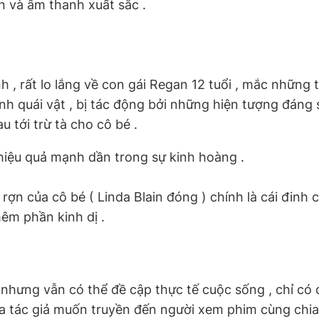
n và âm thanh xuất sắc .
h , rất lo lắng về con gái Regan 12 tuổi , mắc những t
ành quái vật , bị tác động bởi những hiện tượng đáng 
 tới trừ tà cho cô bé .
hiệu quả mạnh dần trong sự kinh hoàng .
rợn của cô bé ( Linda Blain đóng ) chính là cái đinh
êm phần kinh dị .
 nhưng vẫn có thể đề cập thực tế cuộc sống , chỉ có đ
ủa tác giả muốn truyền đến người xem phim cùng chia 