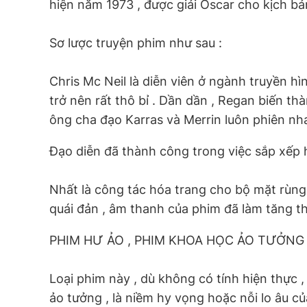
hiện năm 1973 , được giải Oscar cho kịch bả
Sơ lược truyện phim như sau :
Chris Mc Neil là diễn viên ở ngành truyền hìn
trở nên rất thô bỉ . Dần dần , Regan biến th
ông cha đạo Karras và Merrin luôn phiên nhau
Đạo diễn đã thành công trong việc sắp xếp 
Nhất là công tác hóa trang cho bộ mặt rùng 
quái đản , âm thanh của phim đã làm tăng th
PHIM HƯ ẢO , PHIM KHOA HỌC ẢO TƯỞNG
Loại phim này , dù không có tính hiện thực ,
ảo tưởng , là niềm hy vọng hoặc nỗi lo âu c