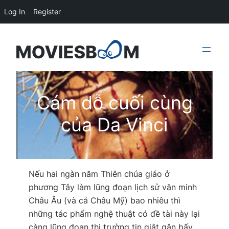
Log In
Register
Skip
to
content
Cám dỗ cuối cùng
của Da Vinci
Nếu hai ngàn năm Thiên chúa giáo ở
phương Tây làm lũng đoạn lịch sử văn minh
Châu Âu (và cả Châu Mỹ) bao nhiêu thì
những tác phẩm nghệ thuật có đề tài này lại
càng lũng đoạn thị trường tin giật gân bấy