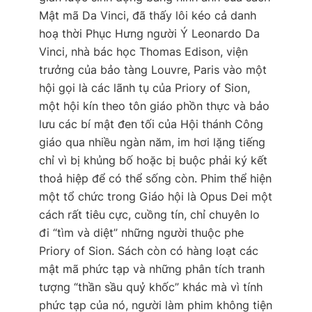
Mật mã Da Vinci
, đã thấy lôi kéo cả danh
hoạ thời Phục Hưng người Ý Leonardo Da
Vinci, nhà bác học Thomas Edison, viện
trưởng của bảo tàng Louvre, Paris vào một
hội gọi là các lãnh tụ của Priory of Sion,
một hội kín theo tôn giáo phồn thực và bảo
lưu các bí mật đen tối của Hội thánh Công
giáo qua nhiều ngàn năm, im hơi lặng tiếng
chỉ vì bị khủng bố hoặc bị buộc phải ký kết
thoả hiệp để có thể sống còn. Phim thể hiện
một tổ chức trong Giáo hội là Opus Dei một
cách rất tiêu cực, cuồng tín, chỉ chuyên lo
đi “tìm và diệt” những người thuộc phe
Priory of Sion. Sách còn có hàng loạt các
mật mã phức tạp và những phân tích tranh
tượng “thần sầu quỷ khốc” khác mà vì tính
phức tạp của nó, người làm phim không tiện