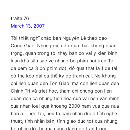
traitai76
March 13, 2007
Tôi thiết nghĩ chắc bạn Nguyễn Lê theo dạo
Công Giạo. Nhung dieu do qua that khong quan
trọng, quan trong toi thay ban có vai y kien binh
luan khá sâu sac ve nhung bo phim noi tren(Toi
da xem ca 3 bo phim do), dó qua that la 1 de tai
có the kéo dài ca thế ky de tranh cại. No khong
chi lien quan den Ton Giao, ma con lien quan den
Chinh Tri và triet hoc, tham chí chung con lien
quan den ca nhung tien hóa cua vài nen van minh
cua nhan loai qua khoang 2000 nam vua qua nua
ban a. Theo toi, neu ta cam nhan duoc tính nghe
thuat, tính nhân bản, tính giao duc tot cua nhung
bo phim dó thi qua cung dáng de trân trong