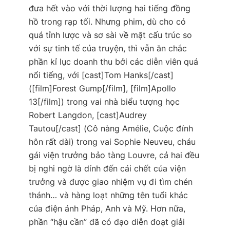
đưa hết vào với thời lượng hai tiếng đồng
hồ trong rạp tối. Nhưng phim, dù cho có
quá tỉnh lược và sơ sài về mặt cấu trúc so
với sự tinh tế của truyện, thì vẫn ăn chắc
phần kỉ lục doanh thu bởi các diễn viên quá
nổi tiếng, với [cast]Tom Hanks[/cast]
(
[film]Forest Gump[/film], [film]Apollo
13[/film]
) trong vai nhà biểu tượng học
Robert Langdon, [cast]Audrey
Tautou[/cast] (
Cô nàng Amélie, Cuộc đính
hôn rất dài
) trong vai Sophie Neuveu, cháu
gái viện trưởng bảo tàng Louvre, cả hai đều
bị nghi ngờ là dính đến cái chết của viện
trưởng và được giao nhiệm vụ đi tìm chén
thánh… và hàng loạt những tên tuổi khác
của điện ảnh Pháp, Anh và Mỹ. Hơn nữa,
phần “hậu cần” đã có đạo diễn đoạt giải