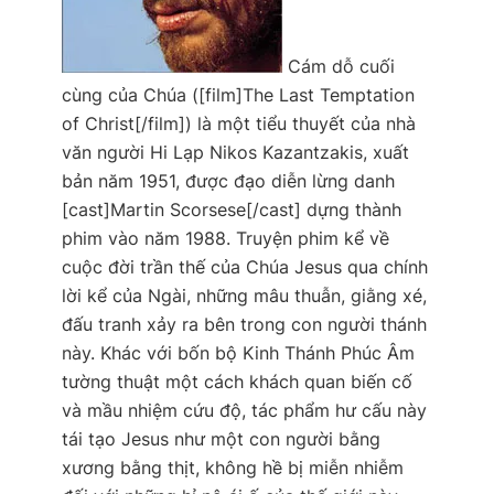
Cám dỗ cuối
cùng của Chúa
([film]The Last Temptation
of Christ[/film]) là một tiểu thuyết của nhà
văn người Hi Lạp Nikos Kazantzakis, xuất
bản năm 1951, được đạo diễn lừng danh
[cast]Martin Scorsese[/cast] dựng thành
phim vào năm 1988. Truyện phim kể về
cuộc đời trần thế của Chúa Jesus qua chính
lời kể của Ngài, những mâu thuẫn, giằng xé,
đấu tranh xảy ra bên trong con người thánh
này. Khác với bốn bộ Kinh Thánh Phúc Âm
tường thuật một cách khách quan biến cố
và mầu nhiệm cứu độ, tác phẩm hư cấu này
tái tạo Jesus như một con người bằng
xương bằng thịt, không hề bị miễn nhiễm