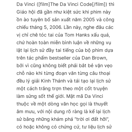
Da Vinci
([film]The Da Vinci Code[/film]) thì
Giáo hội đã gần như kiệt sức khi phim này
ồn ào tuyên bố sản xuất năm 2005 và công
chiếu tháng 5, 2006. Lần này, nghe đâu các
vị chỉ chê tóc tai của Tom Hanks xấu quá,
chứ hoàn toàn miễn bình luận về những vụ
lật lại lịch sử đầy tai tiếng của bộ phim dựa
trên tác phẩm bestseller của Dan Brown,
bởi vì cũng không biết phải bắt bẻ vặn vẹo
chỗ nào khi từng đoạn văn từng câu thoại
đều lý giải Kinh Thánh và tái tạo lại lịch sử
một cách trắng trợn theo một cốt truyện
làm sửng sốt thế giới. Mật mã Da Vinci
thuộc về một dòng văn học gọi là
thuyết
âm mưu
, với nội dung rõ ràng là kể lại lịch
sử bằng những khám phá “trời ơi đất hỡi”,
có hoặc không có chứng cứ, tư liệu lịch sử