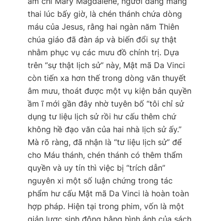
ám chỉ Mary Magdalene, người đang mang
thai lúc bấy giờ, là chén thánh chứa dòng
máu của Jesus, rằng hai ngàn năm Thiên
chúa giáo đã đàn áp và biến đổi sự thật
nhằm phục vụ các mưu đồ chính trị. Dựa
trên “sự thật lịch sử” này,
Mật mã Da Vinci
còn tiến xa hơn thế trong dòng văn
thuyết
âm mưu
, thoát được một vụ kiện bản quyền
ầm ĩ mới gần đây nhờ tuyên bố “tôi chỉ sử
dụng tư liệu lịch sử rồi hư cấu thêm chứ
không hề đạo văn của hai nhà lịch sử ấy.”
Mà rõ ràng, đã nhận là “tư liệu lịch sử” để
cho
Máu thánh, chén thánh
có thêm thẩm
quyền và uy tín thì việc bị “trích dẫn”
nguyên xi một số luận chứng trong tác
phẩm hư cấu
Mật mã Da Vinci
là hoàn toàn
hợp pháp. Hiện tại trong phim, vốn là một
giản lược sinh động bằng hình ảnh của sách