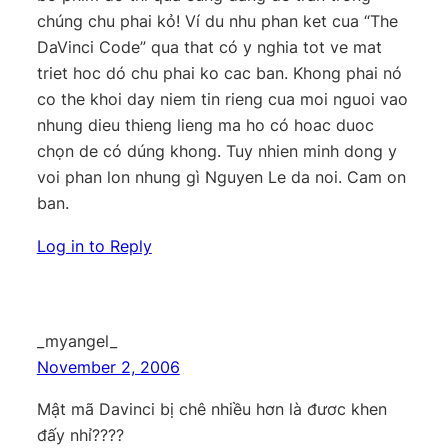
chúng chu phai kỏ! Ví du nhu phan ket cua “The
DaVinci Code” qua that có y nghia tot ve mat
triet hoc dó chu phai ko cac ban. Khong phai nó
co the khoi day niem tin rieng cua moi nguoi vao
nhung dieu thieng lieng ma ho có hoac duoc
chọn de có dúng khong. Tuy nhien minh dong y
voi phan lon nhung gì Nguyen Le da noi. Cam on
ban.
Log in to Reply
_myangel_
November 2, 2006
Mật mã Davinci bị chê nhiều hơn là đươc khen
đấy nhỉ????