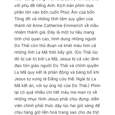
với phụ đề tiếng Anh. Kịch bản phim dựa
phần lớn vào bốn cuốn Phúc Âm của bốn
Tông đồ và những tĩnh tâm suy gẫm của
thánh nữ Anne Catherine Emmerich về mầu
nhiệm thánh giá. Đây là một tư liệu mang
tính chủ quan cao, hình dung những người
Do Thái còn thủ đoạn và khát máu hơn cả
những lính La Mã thời bấy giờ. (Do Thái lúc
đó bị cai trị bởi La Mã, Jesus bị cả các lãnh
đạo tôn giáo người Do Thái và chính quyền
La Mã quy kết là phản động và báng bổ khi
Jesus tự xưng là Đấng cứu thế. Ngài bị La
Mã kết án, với sự ủng hộ của Do Thái.) Phim
lại có quá nhiều chi tiết máu me man rợ về
những nhục hình Jesus phải chịu đựng: diễn
viên chính phải thức dậy lúc hai giờ sáng để
chịu hàng giờ liền hoá trang sao cho da thịt