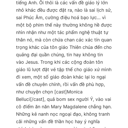
tiếng Anh. Ôi thôi là các vấn đề giáo lý lớn
nhỏ khác đều được đặt ra, nào là sai lịch sử,
sai Phúc Âm, cường điệu hoá bạo lực… vì
một bộ phim thế này thường không hề được
nhìn nhận như một tác phẩm nghệ thuật tự
thân nó, mà còn chứa chan các xác tín quan
trọng khác của tôn giáo Thiên chúa đến cho
quảng đại quần chúng, tin hay không tin
vào Jesus. Trong khi các cộng đoàn tôn
giáo lũ lượt đặt vé tập thể cho giáo xứ mình
đi xem, một số giáo đoàn khác lại lo ngại
vấn đề chuyên chính, rồi vấn đề phù hợp,
như chuyện chọn [cast]Monica
Belluci[/cast], quả bom sex người Ý, vào vai
cô điếm ăn năn Mary Magdalene chẳng hạn.
Những kẻ nanh nọc ngoại đạo, không tranh
cãi những vấn đề thần học hay ý nghĩa