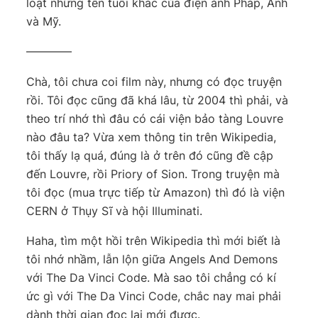
loạt những tên tuổi khác của điện ảnh Pháp, Anh
và Mỹ.
————
Chà, tôi chưa coi film này, nhưng có đọc truyện
rồi. Tôi đọc cũng đã khá lâu, từ 2004 thì phải, và
theo trí nhớ thì đâu có cái viện bảo tàng Louvre
nào đâu ta? Vừa xem thông tin trên Wikipedia,
tôi thấy lạ quá, đúng là ở trên đó cũng đề cập
đến Louvre, rồi Priory of Sion. Trong truyện mà
tôi đọc (mua trực tiếp từ Amazon) thì đó là viện
CERN ở Thụy Sĩ và hội Illuminati.
Haha, tìm một hồi trên Wikipedia thì mới biết là
tôi nhớ nhầm, lẫn lộn giữa Angels And Demons
với The Da Vinci Code. Mà sao tôi chẳng có kí
ức gì với The Da Vinci Code, chắc nay mai phải
dành thời gian đọc lại mới được.