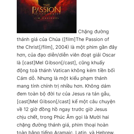
Chặng đường
thánh giá của Chúa
([film]The Passion of
the Christ[/film], 2004) là một phim gần đây
hơn, của đạo diễn/diễn viên đoạt giải Oscar
là [cast]Mel Gibson[/cast], cũng khuấy
động toà thánh Vatican không kém tiền bối
Cám dỗ. Nhưng là một kiểu phạm thánh
mang tính chính trị nhiều hơn. Không dám
đem toàn bộ đời tư của Jesus ra tán gẫu,
[cast]Mel Gibson[/cast] kể một câu chuyện
về 12 giờ đồng hồ ngay trước giờ Jesus
chịu chết, trong Phúc Âm gọi là Mười hai
chặng đường thánh giá, phim thoại hoàn
toàn bằng tiếng Aramaic, Latin, và Hebrew,