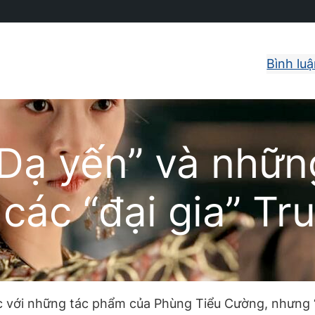
Bình lu
Dạ yến” và nhữn
các “đại gia” T
ợc với những tác phẩm của Phùng Tiểu Cường, nhưng “