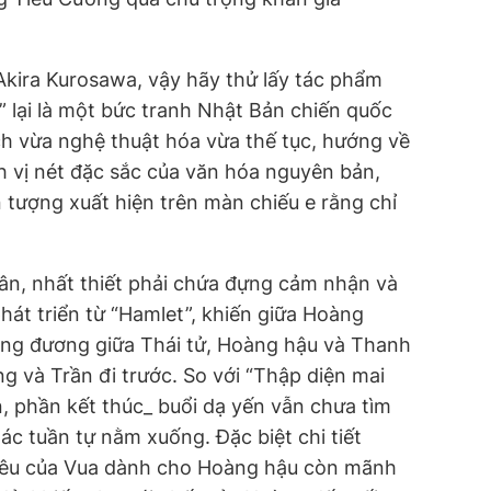
Akira Kurosawa, vậy hãy thử lấy tác phẩm
” lại là một bức tranh Nhật Bản chiến quốc
h vừa nghệ thuật hóa vừa thế tục, hướng về
h vị nét đặc sắc của văn hóa nguyên bản,
 tượng xuất hiện trên màn chiếu e rằng chỉ
hân, nhất thiết phải chứa đựng cảm nhận và
át triển từ “Hamlet”, khiến giữa Hoàng
ơng đương giữa Thái tử, Hoàng hậu và Thanh
g và Trần đi trước. So với “Thập diện mai
n, phần kết thúc_ buổi dạ yến vẫn chưa tìm
ác tuần tự nằm xuống. Đặc biệt chi tiết
 yêu của Vua dành cho Hoàng hậu còn mãnh