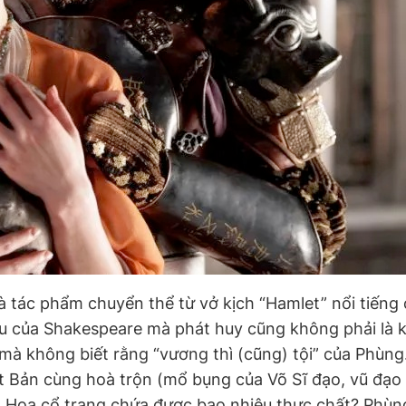
à tác phẩm chuyển thể từ vở kịch “Hamlet” nổi tiếng
 của Shakespeare mà phát huy cũng không phải là kh
 mà không biết rằng “vương thì (cũng) tội” của Phù
 Bản cùng hoà trộn (mổ bụng của Võ Sĩ đạo, vũ đạo 
g Hoa cổ trang chứa được bao nhiêu thực chất? Phùn