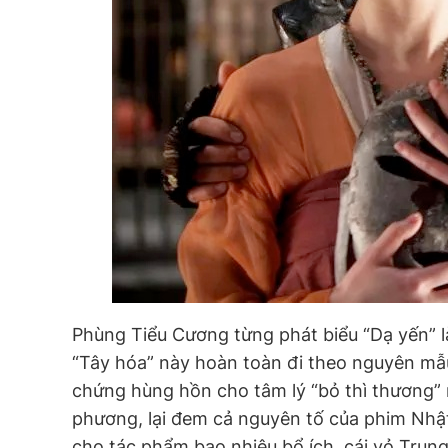
Phùng Tiểu Cương từng phát biểu “Dạ yến” l
“Tây hóa” này hoàn toàn đi theo nguyên mẫu
chứng hùng hồn cho tâm lý “bỏ thì thương”
phương, lại đem cả nguyên tố của phim Nhật
cho tác phẩm bao nhiêu bổ ích, cái vỏ Trun