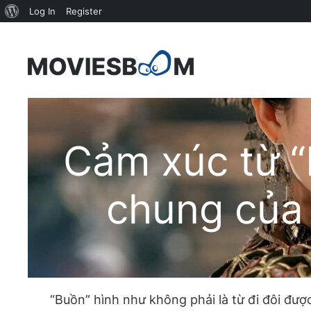
About
Log In
Register
WordPress
Skip
to
content
Cảm xúc từ “
chung của 
“Buồn” hình như không phải là từ đi đôi đư