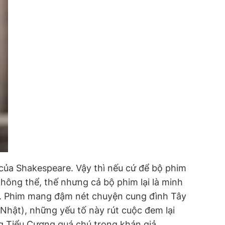
 của Shakespeare. Vậy thì nếu cứ để bộ phim
ông thể, thế nhưng cả bộ phim lại là minh
ng. Phim mang đậm nét chuyện cung đình Tây
Nhật), những yếu tố này rút cuộc đem lại
g Tiểu Cương quá chú trọng khán giả