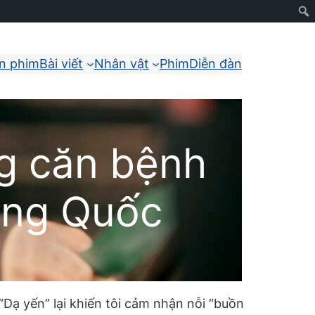
ận phim
Bài viết
Nhân vật
Phim
Diễn đàn
g căn bệnh
rung Quốc
Dạ yến” lại khiến tôi cảm nhận nỗi “buồn