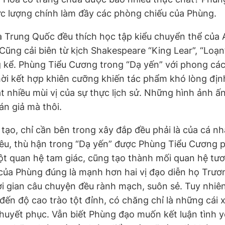
ực lượng chính làm đầy các phòng chiếu của Phùng.
 Trung Quốc đều thích học tập kiểu chuyển thể của 
 Cũng cải biên từ kịch Shakespeare “King Lear”, “Loạn
kể. Phùng Tiểu Cương trong “Dạ yến” với phong các
ời kết hợp khiên cưỡng khiến tác phẩm khó lòng địn
nhiều mùi vị của sự thực lịch sử. Những hình ảnh ấn
án giả mà thôi.
tạo, chỉ cần bên trong xây đắp đều phải là của cá n
yêu, thù hận trong “Dạ yến” được Phùng Tiểu Cương ph
ột quan hệ tam giác, cũng tạo thành mối quan hệ tư
của Phùng đúng là mạnh hơn hai vị đạo diễn họ Trươn
ời gian câu chuyện đều rành mạch, suôn sẻ. Tuy nhiê
đến độ cao trào tột đỉnh, có chăng chỉ là những cái x
thuyết phục. Vẫn biết Phùng đạo muốn kết luận tình