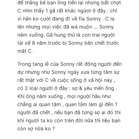
để thằng bé bạn ông tiến lại nhưng bất chợt
C nhìn thấy 1 gã rất khác ngừơi ở đây : chỉ
vì hắn ko cười đang đi về fía Sonny . C la
lên nhưng mọi việc đã wá muộn … Sonny
nằm xuống. Gã hung thủ là con trai người
tài xế 8 năm trước bị Sonny bắn chết trước
mắt C .
Trong tang lễ của Sonny rất đông người đến
dự nhưng như Sonny ngày xưa từng tâm sự
rất thật với C về cuộc sống ở xã hội này ,
có 2 loại người ở đây : sợ & yêu mến ông .
Khi ông nằm xuống , mọi người hầu như
chẳng ai quan tâm , quan tâm làm gì đến 1
người đã chết , nếu bạn đã từng sợ ai đó thì
khi người ta ko còn trên đời nữa thì liệu bạn
còn sợ nữa ko ?