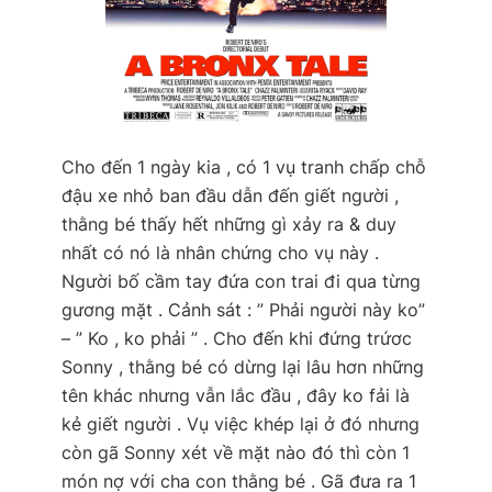
Cho đến 1 ngày kia , có 1 vụ tranh chấp chỗ
đậu xe nhỏ ban đầu dẫn đến giết người ,
thằng bé thấy hết những gì xảy ra & duy
nhất có nó là nhân chứng cho vụ này .
Người bố cầm tay đứa con trai đi qua từng
gương mặt . Cảnh sát :
” Phải người này ko”
– ” Ko , ko phải ”
. Cho đến khi đứng trứơc
Sonny , thằng bé có dừng lại lâu hơn những
tên khác nhưng vẫn lắc đầu , đây ko fải là
kẻ giết người . Vụ việc khép lại ở đó nhưng
còn gã Sonny xét về mặt nào đó thì còn 1
món nợ với cha con thằng bé . Gã đưa ra 1