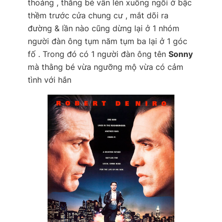
thoảng , thằng bé vẫn lén xuống ngồi ở bậc
thềm trước cửa chung cư , mắt dõi ra
đường & lần nào cũng dừng lại ở 1 nhóm
người đàn ông tụm năm tụm ba lại ở 1 góc
fố . Trong đó có 1 người đàn ông tên
Sonny
mà thằng bé vừa ngưỡng mộ vừa có cảm
tình với hắn