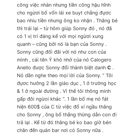
công việc nhàn nhưng tiền công hậu hĩnh
cho ngừơi bố vốn lái xe buyt chẳng đựơc
bao nhiu tiền nhưng ông ko nhận . Thằng bé
thì trái lại – từ hôm giúp Sonny đó , nó đã
có 1 vị trí đáng kể với mọi ngừơi xung
quanh – cũng bởi nó là bạn của Sonny .
Sonny cũng đối đãi với nó như con của
mình , cái tên Ý khó nhớ của nó Calogero
Anello được Sonny đổi thành biệt danh
C
.
Nó dần nghe theo mọi lời của Sonny.
” Tôi
đựơc hưởng 2 lần giáo dục , 1 ở trường học
& 1 ở ngoài đường . Vì thế tôi thông minh
gấp đôi ngừoi khác “
. 1 lần bố mẹ nó fát
hiện 600$ của C từ việc đổ xí ngầu thắng
cho Sonny , ông bố thẳng thừng dẫn con đi
trả lại . Kể từ đó thằng bé ko bao giờ bén
chân đến quán bar nơi có Sonny nữa .