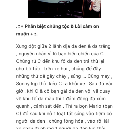
.::+ Phân biệt chủng tộc & Lời cảm ơn
muộn +::.
Xung đột giữa 2 lãnh địa da đen & da trắng
, nguyên nhân vì lũ bạn hiếu chiến của C .
Chùng rủ C đến khu fố da đen trả thù lại
cho bõ tức , trên xe hơi , chúng để đầy
những thứ dễ gây cháy , súng … Cũng may ,
Sonny kịp thời kéo C ra khỏi xe . Sau đó vài
giờ , khi C & cô bạn gái da đen vội vã quay
về khu fố da màu thì 1 đám đông đã xúm
quanh , cảnh sát đến . Thì ra bọn Mario (bạn
C) đó sau khi nỗ 1 loạt fát súng vào tiệm có
người da đen , chúng fóng hỏa , vào rồi lái
xe chạy đi nhưng 1 người da đen kịp thời