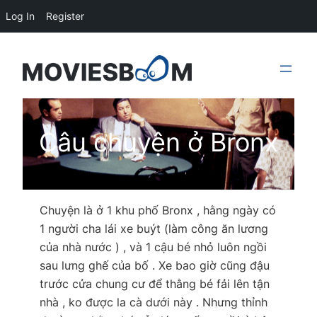
Log In
Register
Skip
to
content
Câu chuyện ở Bronx
Chuyện là ở 1 khu phố Bronx , hằng ngày có
1 người cha lái xe buýt (làm công ăn lương
của nhà nước ) , và 1 cậu bé nhỏ luôn ngồi
sau lưng ghế của bố . Xe bao giờ cũng đậu
trước cửa chung cư để thằng bé fải lên tận
nhà , ko được la cà dưới này . Nhưng thỉnh