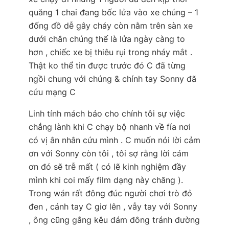
quăng 1 chai đang bốc lửa vào xe chúng – 1
đống đồ dễ gây cháy còn nằm trên sàn xe
dưới chân chúng thế là lửa ngày càng to
hơn , chiếc xe bị thiêu rụi trong nháy mắt .
Thật ko thể tin được trước đó C đã từng
ngồi chung với chúng & chính tay Sonny đã
cứu mạng C
Linh tính mách bảo cho chính tôi sự việc
chẳng lành khi C chạy bộ nhanh về fía nơi
có vị ân nhân cứu mình . C muốn nói lời cảm
ơn với Sonny còn tôi , tôi sợ rằng lời cảm
ơn đó sẽ trễ mất ( có lẽ kinh nghiệm đầy
mình khi coi mấy film dạng này chăng ).
Trong wán rất đông đúc người chơi trò đỏ
đen , cánh tay C giơ lên , vẫy tay với Sonny
, ông cũng gắng kêu đám đông tránh đường