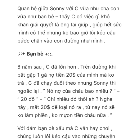
Quan hệ giữa Sonny với C vừa như cha con
vừa như bạn bè – thấy C có việc gì khó
khăn giải quyết là ông lại giúp , giúp hết sức
mình có thể nhưng ko bao giờ lôi kéo cậu
bứơc chân vào con đường như mình .
.::+ Bạn bè +::.
8 năm sau , C đã lớn hơn . Trên đường khi
bắt gặp 1 gã nợ tiền 20$ của mình mà ko
trả , C đã chạy đuổi theo nhưng Sonny thì
ngoắc lại .
” Nó nợ của cháu bao nhiêu ? ” –
” 20 đô ” – ” Chỉ nhiêu đó thôi ah ? Nghe
này , mất 20$ để loại nó ra , từ nay nó sẽ
ko làm phiền , ko mựon tiền cháu nữa . ”
Với đám bạn bè xấu mà C vẫn hay chơi ,
chúng luôn lôi kéo cậu vào những chuyện