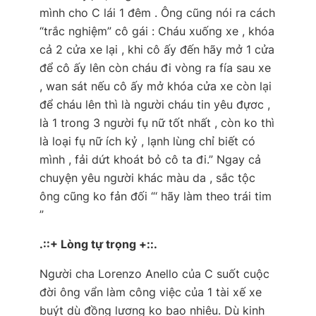
mình cho C lái 1 đêm . Ông cũng nói ra cách
“trắc nghiệm” cô gái :
Cháu xuống xe , khóa
cả 2 cửa xe lại , khi cô ấy đến hãy mở 1 cửa
để cô ấy lên còn cháu đi vòng ra fía sau xe
, wan sát nếu cô ấy mở khóa cửa xe còn lại
để cháu lên thì là người cháu tin yêu đựơc ,
là 1 trong 3 người fụ nữ tốt nhất , còn ko thì
là loại fụ nữ ích kỷ , lạnh lùng chỉ biết có
mình , fải dứt khoát bỏ cô ta đi.”
Ngay cả
chuyện yêu người khác màu da , sắc tộc
ông cũng ko fản đối
“‘ hãy làm theo trái tim
”
.::+ Lòng tự trọng +::.
Người cha Lorenzo Anello của C suốt cuộc
đời ông vẩn làm công việc của 1 tài xế xe
buýt dù đồng lương ko bao nhiêu. Dù kinh