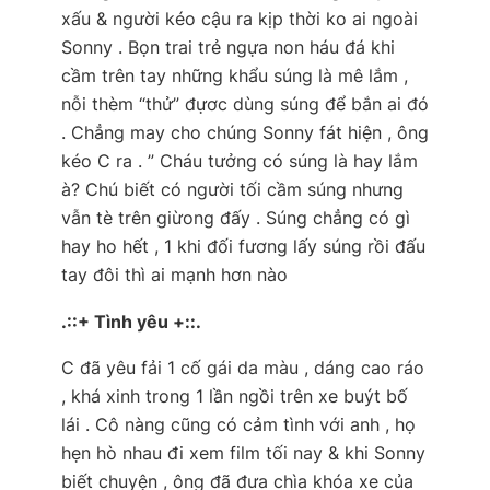
xấu & người kéo cậu ra kịp thời ko ai ngoài
Sonny . Bọn trai trẻ ngựa non háu đá khi
cầm trên tay những khẩu súng là mê lắm ,
nỗi thèm “thử” đựơc dùng súng để bắn ai đó
. Chẳng may cho chúng Sonny fát hiện , ông
kéo C ra .
” Cháu tưởng có súng là hay lắm
à? Chú biết có người tối cầm súng nhưng
vẫn tè trên giừong đấy . Súng chẳng có gì
hay ho hết , 1 khi đối fương lấy súng rồi đấu
tay đôi thì ai mạnh hơn nào
.::+ Tình yêu +::.
C đã yêu fải 1 cố gái da màu , dáng cao ráo
, khá xinh trong 1 lần ngồi trên xe buýt bố
lái . Cô nàng cũng có cảm tình với anh , họ
hẹn hò nhau đi xem film tối nay & khi Sonny
biết chuyện , ông đã đưa chìa khóa xe của