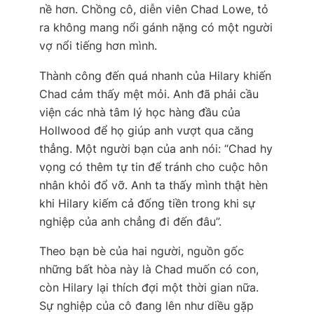
nề hơn. Chồng cô, diễn viên Chad Lowe, tỏ
ra không mang nổi gánh nặng có một người
vợ nổi tiếng hơn mình.
Thành công đến quá nhanh của Hilary khiến
Chad cảm thấy mệt mỏi. Anh đã phải cầu
viện các nhà tâm lý học hàng đầu của
Hollwood để họ giúp anh vượt qua căng
thẳng. Một người bạn của anh nói: “Chad hy
vọng có thêm tự tin để tránh cho cuộc hôn
nhân khỏi đổ vỡ. Anh ta thấy mình thật hèn
khi Hilary kiếm cả đống tiền trong khi sự
nghiệp của anh chẳng đi đến đâu”.
Theo bạn bè của hai người, nguồn gốc
những bất hòa này là Chad muốn có con,
còn Hilary lại thích đợi một thời gian nữa.
Sự nghiệp của cô đang lên như diều gặp