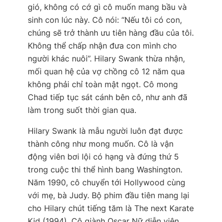
gió, không có cớ gì cô muốn mang bầu và
sinh con lúc này. Cô nói: “Nếu tôi có con,
chúng sẽ trở thành ưu tiên hàng đầu của tôi.
Không thể chấp nhận đưa con mình cho
người khác nuôi”. Hilary Swank thừa nhận,
mối quan hệ của vợ chồng cô 12 năm qua
không phải chỉ toàn mật ngọt. Cô mong
Chad tiếp tục sát cánh bên cô, như anh đã
làm trong suốt thời gian qua.
Hilary Swank là mẫu người luôn đạt được
thành công như mong muốn. Cô là vận
động viên bơi lội có hạng và đứng thứ 5
trong cuộc thi thể hình bang Washington.
Năm 1990, cô chuyển tới Hollywood cùng
với mẹ, bà Judy. Bộ phim đầu tiên mang lại
cho Hilary chút tiếng tăm là
The next Karate
Kid (1994)
. Cô giành Oscar Nữ diễn viên