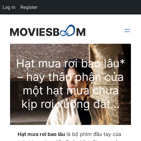
Log In
Register
Skip
to
content
Hạt mưa rơi bao lâu*
– hay thân phận của
một hạt mưa chưa
kịp rơi xuống đất…
Hạt mưa rơi bao lâu
là bộ phim đầu tay của