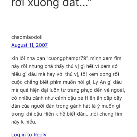
rơi xuống đất…”
chaomiaodoll
August 11, 2007
xin lỗi nha bạn “cuongphampr79”, mình xem fim
này rồi nhưng chả thấy thú vị gì hết vì xem có
hiểu gì đâu mà hay với thú vị, tôi xem xong rốt
cuộc chẳng biết phim muốn nói gì, Lý An gì đâu
mà quá hiện đại luôn từ trang phục đến vẻ ngoài,
có nhiều cảnh như cảnh cậu bé Hiên ăn cắp cây
đàn của người đàn trong gánh hát là ý muốn gì
trong khi cậu Hiên k hề biết đàn….nói chung fim
này k hiểu.
Log in to Reply