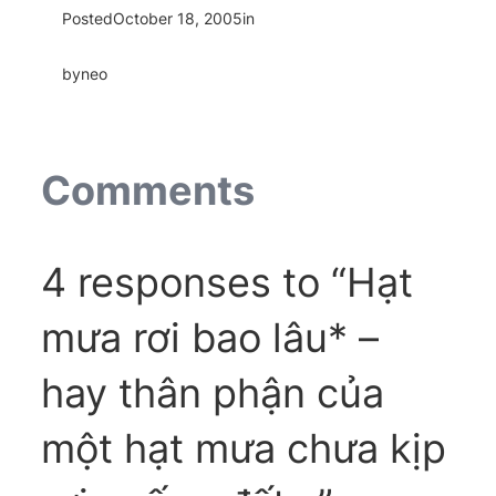
Posted
October 18, 2005
in
by
neo
Comments
4 responses to “Hạt
mưa rơi bao lâu* –
hay thân phận của
một hạt mưa chưa kịp