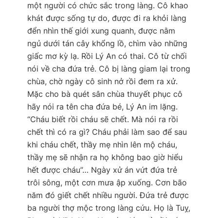
một người có chức sắc trong làng. Cô khao
khát được sống tự do, được đi ra khỏi làng
đển nhìn thế giới xung quanh, được nằm
ngủ dưới tán cây khổng lồ, chìm vào những
giấc mơ kỳ lạ. Rồi Lý An có thai. Cô từ chối
nói về cha đứa trẻ. Cô bị làng giam lại trong
chùa, chờ ngày cô sinh nở rồi đem ra xử.
Mặc cho bà quét sân chùa thuyết phục cô
hãy nói ra tên cha đứa bé, Lý An im lặng.
“Cháu biết rồi cháu sẽ chết. Mà nói ra rồi
chết thì có ra gì? Cháu phải làm sao để sau
khi cháu chết, thầy mẹ nhìn lên mộ cháu,
thầy mẹ sẽ nhận ra họ không bao giờ hiểu
hết được cháu”… Ngày xử án vứt đứa trẻ
trôi sông, một cơn mưa ập xuống. Cơn bão
năm đó giết chết nhiều người. Đứa trẻ được
ba người thợ mộc trong làng cứu. Họ là Tuỵ,