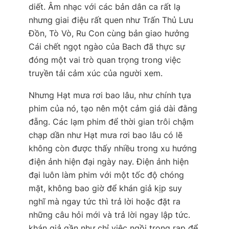
diết. Âm nhạc với các bản dân ca rất lạ
nhưng giai điệu rất quen như Trấn Thủ Lưu
Đồn, Tò Vò, Ru Con cùng bản giao hưởng
Cái chết ngọt ngào của Bach đã thực sự
đóng một vai trò quan trọng trong việc
truyền tải cảm xúc của người xem.
Nhưng Hạt mưa rơi bao lâu, như chính tựa
phim của nó, tạo nên một cảm giá dài đằng
đẵng. Các lạm phim để thời gian trôi chậm
chạp dần như Hạt mưa rơi bao lâu có lẽ
không còn được thấy nhiều trong xu hướng
điện ảnh hiện đại ngày nay. Điện ảnh hiện
đại luôn làm phim với một tốc độ chóng
mặt, không bao giờ để khán giả kịp suy
nghĩ mà ngay tức thì trả lời hoặc đặt ra
những câu hỏi mới và trả lời ngay lập tức.
khán giả gần như chỉ việc ngồi trong rạp để