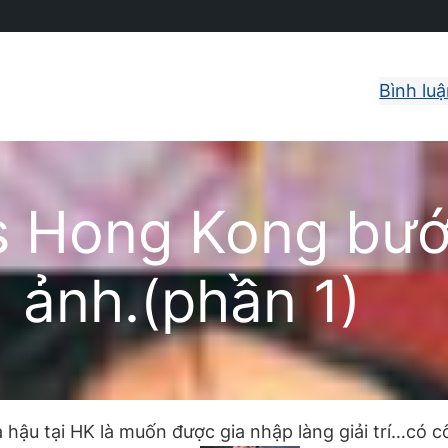
Bình lu
s Hong Kong bướ
ảnh.(phần 1)
 hậu tại HK là muốn được gia nhập làng giải trí…có 