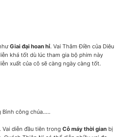
 như
Giai đại hoan hỉ
. Vai Thâm Điền của Diêu
diễn khá tốt dù lúc tham gia bộ phim này
iễn xuất của cô sẽ càng ngày càng tốt.
g Bình công chúa…..
 Vai diễn đầu tiên trong
Cỗ máy thời gian
bị