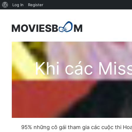
About
Log In
Register
WordPress
Skip
to
content
Khi các Mis
95% những cô gái tham gia các cuộc thi Hoa