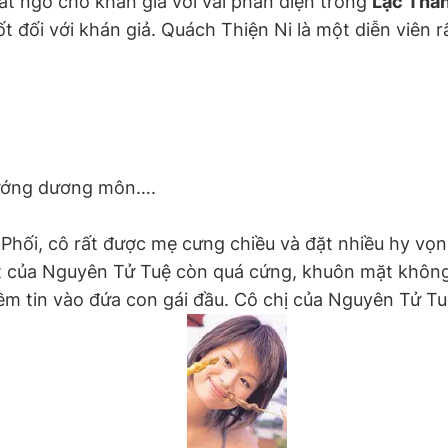
bất ngờ cho khán giả với vai phản diện trong
Lạc Thầ
 đối với khán giả. Quách Thiện Ni là một diễn viên r
tướng dương môn….
 Phối, cô rất được mẹ cưng chiều và đặt nhiều hy vọng
ất của Nguyên Tử Tuệ còn quá cứng, khuôn mặt không
iềm tin vào đứa con gái đầu. Cô chị của Nguyên Tử Tu