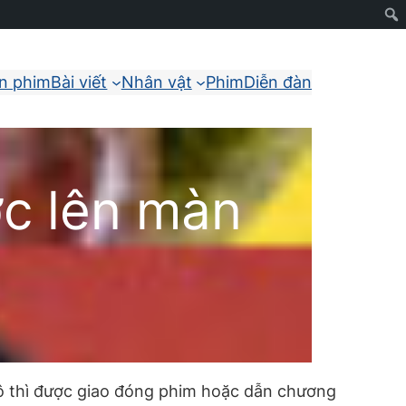
ận phim
Bài viết
Nhân vật
Phim
Diễn đàn
c lên màn
cô thì được giao đóng phim hoặc dẫn chương