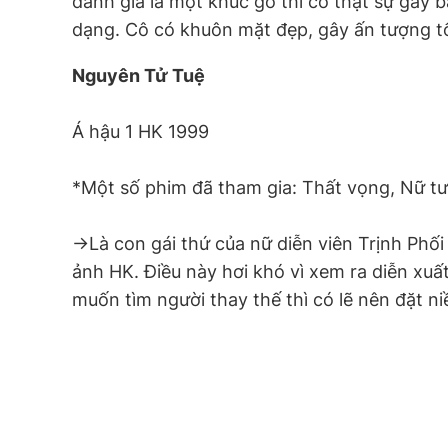
đánh giá là một khúc gỗ thì cô thật sự gây 
dạng. Cô có khuôn mặt đẹp, gây ấn tượng tốt
Nguyên Tử Tuệ
Á hậu 1 HK 1999
*Một số phim đã tham gia: Thất vọng, Nữ 
->Là con gái thứ của nữ diễn viên Trịnh Phối
ảnh HK. Điều này hơi khó vì xem ra diễn xu
muốn tìm người thay thế thì có lẽ nên đặt n