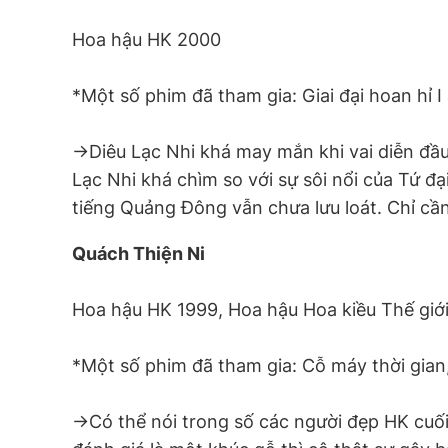
Hoa hậu HK 2000
*Một số phim đã tham gia: Giai đại hoan hỉ I 
->Diêu Lạc Nhi khá may mắn khi vai diễn đầu
Lạc Nhi khá chìm so với sự sôi nổi của Tứ đ
tiếng Quảng Đông vẫn chưa lưu loát. Chỉ cần
Quách Thiện Ni
Hoa hậu HK 1999, Hoa hậu Hoa kiều Thế giớ
*Một số phim đã tham gia: Cỗ máy thời gian
->Có thể nói trong số các người đẹp HK cuối