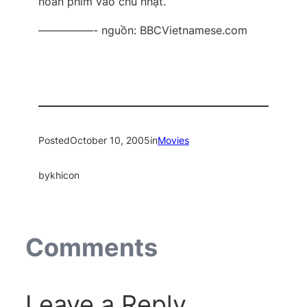
hoan phim vào chủ nhật.
—————- nguồn: BBCVietnamese.com
Posted
October 10, 2005
in
Movies
by
khicon
Comments
Leave a Reply