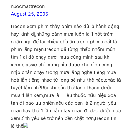
nuocmattrecon
August 25, 2005
trecon xem phim thấy phim nào dù là hành động
hay kinh dị,những cảnh mưa luôn là 1 nốt trầm
ngân nga để lại nhiều dấu ấn trong phim.nhất là
phim lãng mạn,trecon đã từng nhấp nhổm mún
tìm 1 ai đó chạy dưới mưa cùng mình sau khi
xem classic chỉ mong hỉu được khi mình cùng
nhịp chân chạy trong mưa,lắng nghe tiếng mưa
hoà lẫn tiếng nhạc từ lòng sẽ như thế nào,chắc là
tuyệt lắm nhỉ!Rồi khi bùn thử lang thang dưới
mưa 1 lần xem,mưa là 1 liều thuốc hữu hiệu xoá
tan đi bao ưu phiền,nếu các bạn là 2 người yêu
nhau,hãy thử 1 lần nắm tay nhau đi dạo dưới mưa
xem,tình yêu sẽ trở nên bền chặt hơn,trecon tin
là thế