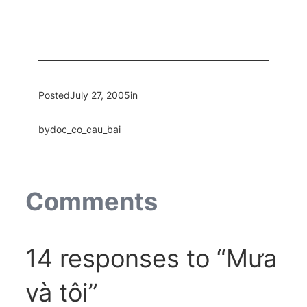
Posted
July 27, 2005
in
by
doc_co_cau_bai
Comments
14 responses to “Mưa
và tôi”