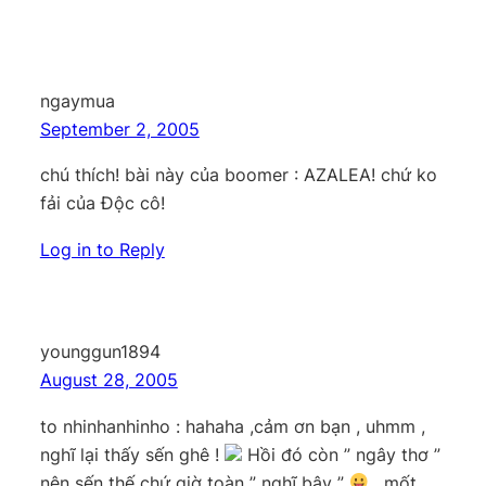
ngaymua
September 2, 2005
chú thích! bài này của boomer : AZALEA! chứ ko
fải của Độc cô!
Log in to Reply
younggun1894
August 28, 2005
to nhinhanhinho : hahaha ,cảm ơn bạn , uhmm ,
nghĩ lại thấy sến ghê !
Hồi đó còn ” ngây thơ ”
nên sến thế chứ giờ toàn ” nghĩ bậy ”
, mốt