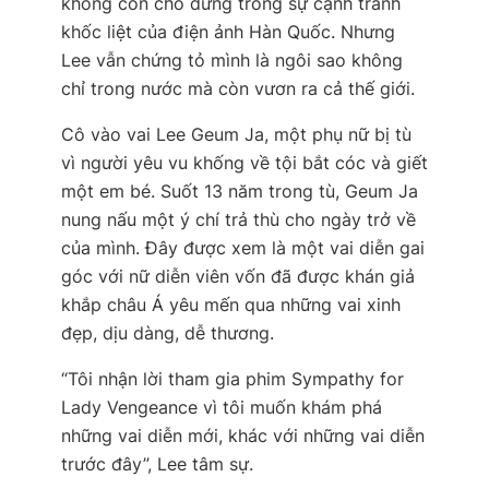
không còn chỗ đứng trong sự cạnh tranh
khốc liệt của điện ảnh Hàn Quốc. Nhưng
Lee vẫn chứng tỏ mình là ngôi sao không
chỉ trong nước mà còn vươn ra cả thế giới.
Cô vào vai Lee Geum Ja, một phụ nữ bị tù
vì người yêu vu khống về tội bắt cóc và giết
một em bé. Suốt 13 năm trong tù, Geum Ja
nung nấu một ý chí trả thù cho ngày trở về
của mình. Đây được xem là một vai diễn gai
góc với nữ diễn viên vốn đã được khán giả
khắp châu Á yêu mến qua những vai xinh
đẹp, dịu dàng, dễ thương.
“Tôi nhận lời tham gia phim Sympathy for
Lady Vengeance vì tôi muốn khám phá
những vai diễn mới, khác với những vai diễn
trước đây”, Lee tâm sự.