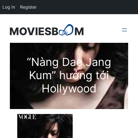
Log In
Register
Skip
to
content
“Nàng Dae Jang
Kum” hướng tới
Hollywood