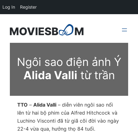
Log In
Register
Skip
to
content
Ngôi sao điện ảnh Ý
Alida Valli
từ trần
TTO
–
Alida Valli
– diễn viên ngôi sao nổi
lên từ hai bộ phim của Alfred Hitchcock và
Luchino Visconti đã từ giã cõi đời vào ngày
22-4 vừa qua, hưởng thọ 84 tuổi.