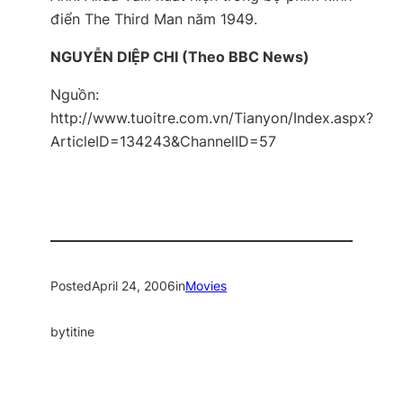
điển The Third Man năm 1949.
NGUYỄN DIỆP CHI (Theo BBC News)
Nguồn:
http://www.tuoitre.com.vn/Tianyon/Index.aspx?
ArticleID=134243&ChannelID=57
Posted
April 24, 2006
in
Movies
by
titine