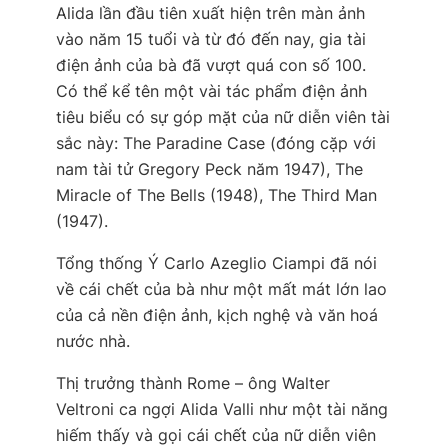
Alida lần đầu tiên xuất hiện trên màn ảnh
vào năm 15 tuổi và từ đó đến nay, gia tài
điện ảnh của bà đã vượt quá con số 100.
Có thể kể tên một vài tác phẩm điện ảnh
tiêu biểu có sự góp mặt của nữ diễn viên tài
sắc này:
The Paradine Case
(đóng cặp với
nam tài tử Gregory Peck năm 1947),
The
Miracle of The Bells
(1948),
The Third Man
(1947).
Tổng thống Ý Carlo Azeglio Ciampi đã nói
về cái chết của bà như một mất mát lớn lao
của cả nền điện ảnh, kịch nghệ và văn hoá
nước nhà.
Thị trưởng thành Rome – ông Walter
Veltroni ca ngợi Alida Valli như một tài năng
hiếm thấy và gọi cái chết của nữ diễn viên