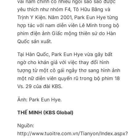
vai nam chính có nhiều ngôi sao sao được
yêu thích như nhóm F4, Tô Hữu Bằng và
Trịnh Y Kiện. Năm 2001, Park Eun Hye từng
hợp tác với nam diễn viên Lê Minh trong bộ
phim điện ảnh
Giấc mộng thiên sứ
do Hàn
Quốc sản xuất.
Tại Hàn Quốc, Park Eun Hye vừa gây bất
ngờ cho khán giả với việc thay đổi hình
tượng từ một cô gái ngây thơ sang hình ảnh
một nữ diễn viên quyến rũ trong bộ phim
18
Vs. 29
của đài KBS.
Ảnh:
Park Eun Hye.
THẾ MINH (KBS Global)
Nguồn:
http://www.tuoitre.com.vn/Tianyon/Index.aspx?