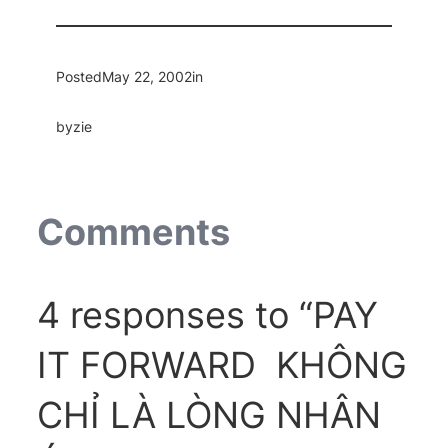
Posted
May 22, 2002
in
by
zie
Comments
4 responses to “PAY
IT FORWARD  KHÔNG
CHỈ LÀ LÒNG NHÂN