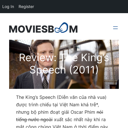
Log In
Register
Skip
to
content
Review: The King’s
Speech (2011)
The King’s Speech (Diễn văn của nhà vua)
được trình chiếu tại Việt Nam khá trễ*,
nhưng bộ phim đoạt giải Oscar Phim
nói
tiếng nước ngoài
xuất sắc nhất này khi ra
mắt công chúng Việt Nam ở thời điểm này