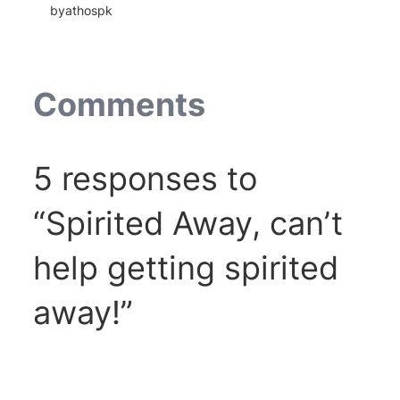
by
athospk
Comments
5 responses to
“Spirited Away, can’t
help getting spirited
away!”