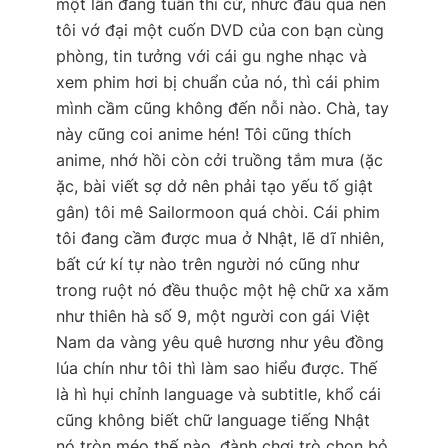
một lần đang tuần thi cử, nhức đầu quá nên
tôi vớ đại một cuốn DVD của con bạn cùng
phòng, tin tưởng với cái gu nghe nhạc và
xem phim hơi bị chuẩn của nó, thì cái phim
mình cầm cũng không đến nỗi nào. Chà, tay
này cũng coi anime hén! Tôi cũng thích
anime, nhớ hồi còn cởi truồng tắm mưa (ặc
ặc, bài viết sợ dở nên phải tạo yếu tố giật
gân) tôi mê Sailormoon quá chòi. Cái phim
tôi đang cầm được mua ở Nhật, lẽ dĩ nhiên,
bất cứ kí tự nào trên người nó cũng như
trong ruột nó đều thuộc một hệ chữ xa xăm
như thiên hà số 9, một người con gái Việt
Nam da vàng yêu quê hương như yêu đồng
lúa chín như tôi thì làm sao hiểu được. Thế
là hì hụi chỉnh language và subtitle, khổ cái
cũng không biết chữ language tiếng Nhật
nó tròn méo thế nào, đành chơi trò chọn bỏ