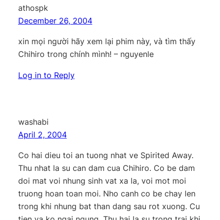
athospk
December 26, 2004
xin mọi người hãy xem lại phim này, và tìm thấy
Chihiro trong chính mình! – nguyenle
Log in to Reply
washabi
April 2, 2004
Co hai dieu toi an tuong nhat ve Spirited Away.
Thu nhat la su can dam cua Chihiro. Co be dam
doi mat voi nhung sinh vat xa la, voi mot moi
truong hoan toan moi. Nho canh co be chay len
trong khi nhung bat than dang sau rot xuong. Cu
tien va ko ngai ngung. Thu hai la su trong trai khi