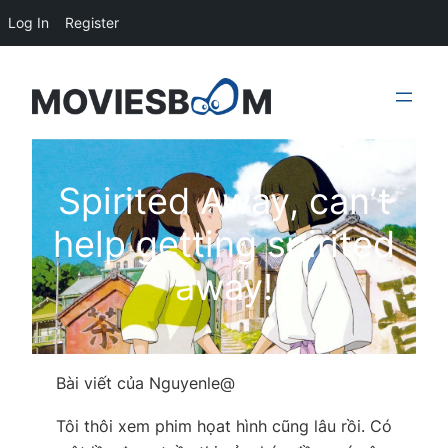
Log In
Register
Skip
to
content
Spirited Away, can’t
help getting spirited
away!
Bài viết của Nguyenle@
Tôi thôi xem phim họat hình cũng lâu rồi. Có