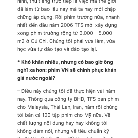
hình, thu tiếng trực tiếp là việc mà thế giới
đã làm từ bao lâu nay mà ta nay mới chập
chững áp dụng. Rồi phim trường nữa, nhanh
nhất đến đầu năm 2006 TFS mới xây dựng
xong phim trường rộng từ 3.000 – 5.000
m2 ở Củ Chi. Chúng tôi phải vừa làm, vừa
học vừa tự đào tạo và đào tạo lại.
* Khó khăn nhiều, nhưng có bao giờ ông
nghĩ xa hơn: phim VN sẽ chinh phục khán
giả nước ngoài?
– Điều này chúng tôi đã thực hiện vài năm
nay. Thông qua công ty BHD, TFS bán phim
cho Malaysia, Thái Lan, Iran, năm rồi chúng
tôi bán cả 100 tập phim cho Mỹ nữa. Về
chất lượng nội dung hay hay không tôi
không dám nói, nhưng về tiêu chuẩn kỹ