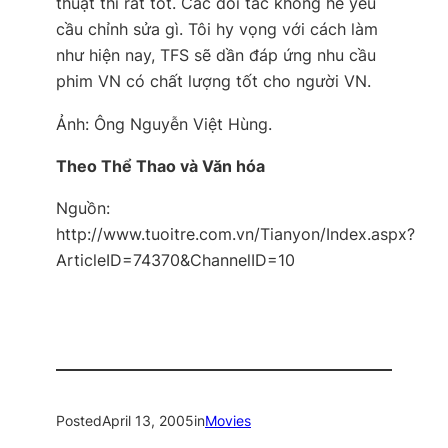
thuật thì rất tốt. Các đối tác không hề yêu
cầu chỉnh sửa gì. Tôi hy vọng với cách làm
như hiện nay, TFS sẽ dần đáp ứng nhu cầu
phim VN có chất lượng tốt cho người VN.
Ảnh:
Ông Nguyễn Việt Hùng.
Theo Thể Thao và Văn hóa
Nguồn:
http://www.tuoitre.com.vn/Tianyon/Index.aspx?
ArticleID=74370&ChannelID=10
Posted
April 13, 2005
in
Movies