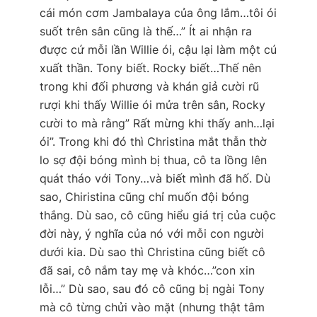
cái món cơm Jambalaya của ông lắm…tôi ói
suốt trên sân cũng là thế…” Ít ai nhận ra
được cứ mỗi lần Willie ói, cậu lại làm một cú
xuất thần. Tony biết. Rocky biết…Thế nên
trong khi đối phương và khán giả cười rũ
rượi khi thấy Willie ói mửa trên sân, Rocky
cười to mà rằng” Rất mừng khi thấy anh…lại
ói”. Trong khi đó thì Christina mắt thẫn thờ
lo sợ đội bóng mình bị thua, cô ta lồng lên
quát tháo với Tony…và biết mình đã hố. Dù
sao, Chiristina cũng chỉ muốn đội bóng
thắng. Dù sao, cô cũng hiểu giá trị của cuộc
đời này, ý nghĩa của nó với mỗi con người
dưới kia. Dù sao thì Christina cũng biết cô
đã sai, cô nắm tay mẹ và khóc…”con xin
lỗi…” Dù sao, sau đó cô cũng bị ngài Tony
mà cô từng chửi vào mặt (nhưng thật tâm