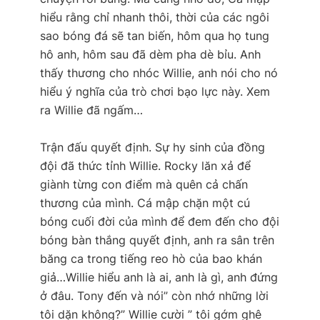
hiểu rằng chỉ nhanh thôi, thời của các ngôi
sao bóng đá sẽ tan biến, hôm qua họ tung
hô anh, hôm sau đã dèm pha dè bỉu. Anh
thấy thương cho nhóc Willie, anh nói cho nó
hiểu ý nghĩa của trò chơi bạo lực này. Xem
ra Willie đã ngấm…
Trận đấu quyết định. Sự hy sinh của đồng
đội đã thức tỉnh Willie. Rocky lăn xả để
giành từng con điểm mà quên cả chấn
thương của mình. Cá mập chặn một cú
bóng cuối đời của mình để đem đến cho đội
bóng bàn thắng quyết định, anh ra sân trên
băng ca trong tiếng reo hò của bao khán
giả…Willie hiểu anh là ai, anh là gì, anh đứng
ở đâu. Tony đến và nói” còn nhớ những lời
tôi dặn không?” Willie cười ” tôi gớm ghê