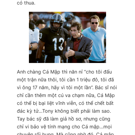
có thua.
Anh chàng Cá Mập thì năn nỉ “cho tôi đấu
một trận nữa thôi, tôi cần 1 triệu đô, tôi đã
vì ông 17 năm, hãy vì tôi một lần”. Bác sĩ nói
chỉ cần thêm một cú va chạm nữa, Cá Mập
có thể bị bại liệt vĩnh viễn, có thể chết bất
đác kỳ tử…Tony không biết phải làm sao.
Tay bác sỹ đã làm giả hồ sơ, nhưng cũng
chỉ vi bảo vệ tính mạng cho Cá mập…mọi
chuyện rối bung. Mà cũng nhờ đó, Cá mập