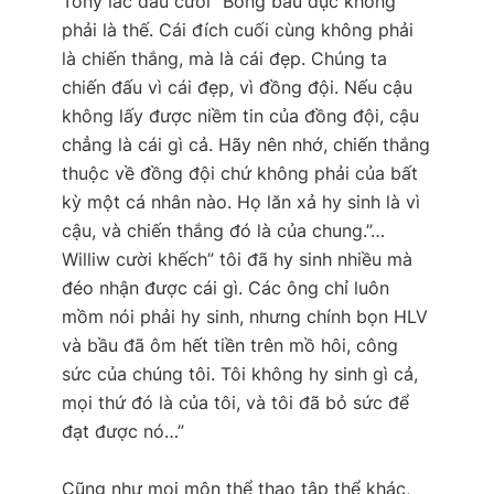
Tony lắc đầu cười” Bóng bầu dục không
phải là thế. Cái đích cuối cùng không phải
là chiến thắng, mà là cái đẹp. Chúng ta
chiến đấu vì cái đẹp, vì đồng đội. Nếu cậu
không lấy được niềm tin của đồng đội, cậu
chẳng là cái gì cả. Hãy nên nhớ, chiến thắng
thuộc về đồng đội chứ không phải của bất
kỳ một cá nhân nào. Họ lăn xả hy sinh là vì
cậu, và chiến thắng đó là của chung.”…
Williw cười khếch” tôi đã hy sinh nhiều mà
đéo nhận được cái gì. Các ông chỉ luôn
mồm nói phải hy sinh, nhưng chính bọn HLV
và bầu đã ôm hết tiền trên mồ hôi, công
sức của chúng tôi. Tôi không hy sinh gì cả,
mọi thứ đó là của tôi, và tôi đã bỏ sức để
đạt được nó…”
Cũng như mọi môn thể thao tập thể khác,