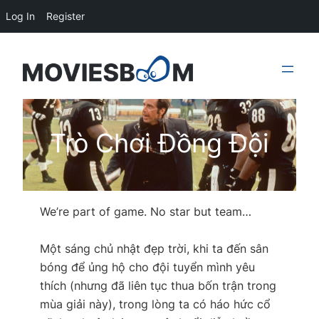
Log In
Register
Skip
to
content
Trò Chơi Đồng Đội
We’re part of game. No star but team…
Một sáng chủ nhật đẹp trời, khi ta đến sân
bóng để ủng hộ cho đội tuyển mình yêu
thích (nhưng đã liên tục thua bốn trận trong
mùa giải này), trong lòng ta có háo hức cổ