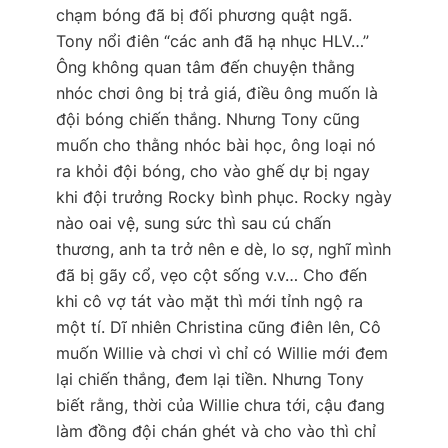
chạm bóng đã bị đối phương quật ngã.
Tony nổi điên “các anh đã hạ nhục HLV…”
Ông không quan tâm đến chuyện thằng
nhóc chơi ông bị trả giá, điều ông muốn là
đội bóng chiến thắng. Nhưng Tony cũng
muốn cho thằng nhóc bài học, ông loại nó
ra khỏi đội bóng, cho vào ghế dự bị ngay
khi đội trưởng Rocky bình phục. Rocky ngày
nào oai vệ, sung sức thì sau cú chấn
thương, anh ta trở nên e dè, lo sợ, nghĩ mình
đã bị gãy cổ, vẹo cột sống v.v… Cho đến
khi cô vợ tát vào mặt thì mới tỉnh ngộ ra
một tí. Dĩ nhiên Christina cũng điên lên, Cô
muốn Willie và chơi vì chỉ có Willie mới đem
lại chiến thắng, đem lại tiền. Nhưng Tony
biết rằng, thời của Willie chưa tới, cậu đang
làm đồng đội chán ghét và cho vào thì chỉ