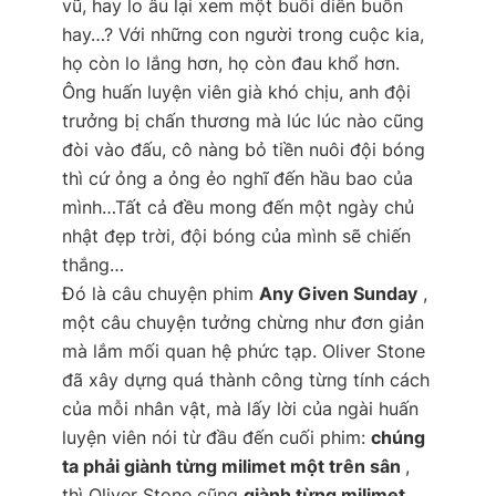
vũ, hay lo âu lại xem một buổi diễn buồn
hay…? Với những con người trong cuộc kia,
họ còn lo lắng hơn, họ còn đau khổ hơn.
Ông huấn luyện viên già khó chịu, anh đội
trưởng bị chấn thương mà lúc lúc nào cũng
đòi vào đấu, cô nàng bỏ tiền nuôi đội bóng
thì cứ ỏng a ỏng ẻo nghĩ đến hầu bao của
mình…Tất cả đều mong đến một ngày chủ
nhật đẹp trời, đội bóng của mình sẽ chiến
thắng…
Đó là câu chuyện phim
Any Given Sunday
,
một câu chuyện tưởng chừng như đơn giản
mà lắm mối quan hệ phức tạp. Oliver Stone
đã xây dựng quá thành công từng tính cách
của mỗi nhân vật, mà lấy lời của ngài huấn
luyện viên nói từ đầu đến cuối phim:
chúng
ta phải giành từng milimet một trên sân
,
thì Oliver Stone cũng
giành từng milimet