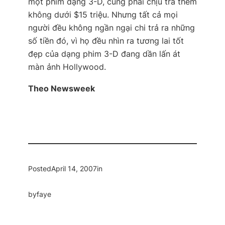
một phim dạng 3-D, cũng phải chịu trả thêm
không dưới $15 triệu. Nhưng tất cả mọi
người đều không ngần ngại chi trả ra những
số tiền đó, vì họ đều nhìn ra tương lai tốt
đẹp của dạng phim 3-D đang dần lấn át
màn ảnh Hollywood.
Theo Newsweek
Posted
April 14, 2007
in
by
faye