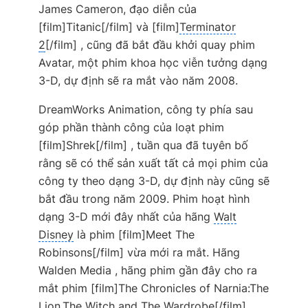
James Cameron, đạo diễn của
[film]Titanic[/film] và [film]
Terminator
2
[/film] , cũng đã bắt đầu khởi quay phim
Avatar, một phim khoa học viễn tưởng dạng
3-D, dự định sẽ ra mắt vào năm 2008.
DreamWorks Animation, công ty phía sau
góp phần thành công của loạt phim
[film]Shrek[/film] , tuần qua đã tuyên bố
rằng sẽ có thể sản xuất tất cả mọi phim của
công ty theo dạng 3-D, dự định này cũng sẽ
bắt đầu trong năm 2009. Phim hoạt hình
dạng 3-D mới đây nhất của hãng
Walt
Disney
là phim [film]Meet The
Robinsons[/film] vừa mới ra mắt. Hãng
Walden Media , hãng phim gần đây cho ra
mắt phim [film]The Chronicles of Narnia:The
Lion,The Witch and The Wardrobe[/film],