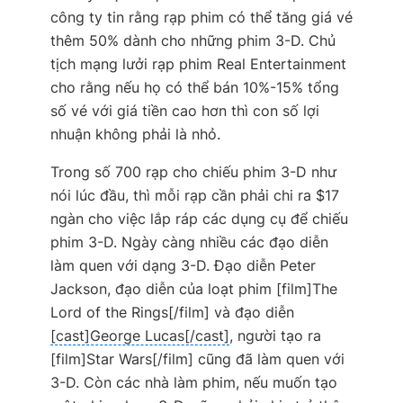
công ty tin rằng rạp phim có thể tăng giá vé
thêm 50% dành cho những phim 3-D. Chủ
tịch mạng lưởi rạp phim Real Entertainment
cho rằng nếu họ có thể bán 10%-15% tổng
số vé với giá tiền cao hơn thì con số lợi
nhuận không phải là nhỏ.
Trong số 700 rạp cho chiếu phim 3-D như
nói lúc đầu, thì mỗi rạp cần phải chi ra $17
ngàn cho việc lắp ráp các dụng cụ để chiếu
phim 3-D. Ngày càng nhiều các đạo diễn
làm quen với dạng 3-D. Đạo diễn Peter
Jackson, đạo diễn của loạt phim [film]The
Lord of the Rings[/film] và đạo diễn
[cast]George Lucas[/cast]
, người tạo ra
[film]Star Wars[/film] cũng đã làm quen với
3-D. Còn các nhà làm phim, nếu muốn tạo