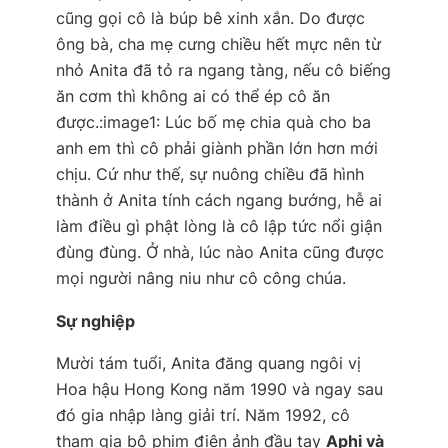
cũng gọi cô là búp bê xinh xắn. Do được
ông bà, cha mẹ cưng chiều hết mực nên từ
nhỏ Anita đã tỏ ra ngang tàng, nếu cô biếng
ăn cơm thì không ai có thể ép cô ăn
được.:image1: Lúc bố mẹ chia quà cho ba
anh em thì cô phải giành phần lớn hơn mới
chịu. Cứ như thế, sự nuông chiều đã hình
thành ở Anita tính cách ngang bướng, hễ ai
làm điều gì phật lòng là cô lập tức nổi giận
đùng đùng. Ở nhà, lúc nào Anita cũng được
mọi người nâng niu như cô công chúa.
Sự nghiệp
Mười tám tuổi, Anita đăng quang ngôi vị
Hoa hậu Hong Kong năm 1990 và ngay sau
đó gia nhập làng giải trí. Năm 1992, cô
tham gia bộ phim điện ảnh đầu tay
Aphi và