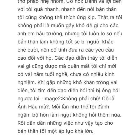
thở phào nhẹ nhõm. Cô nói: Danh và lợi đến
với tôi quá nhanh, nhanh đến nỗi bản thân
tôi cũng không thể thích ứng kịp. Thật ra tôi
không phải là muốn gây khó dễ gì cho các
anh em hậu trường, nhưng tôi luôn lo sợ nếu
bản thân làm không tốt sẽ bị người khác
chê cười, nên cố tình đưa ra các yêu cầu
cao đối với họ. Các đạo diễn thấy tôi diễn
vai gì cũng được mà quên mất tôi chỉ mới
có vài năm tuổi nghề, chưa có nhiều kinh
nghiệm. Khi gặp những khó khăn trong vai
diễn, tôi tìm đến đạo diễn hỏi thì bị ông hỏi
ngược lại: :image2:Không phải chứ! Cô là
Ảnh Hậu mà?. Mỗi lần như thế tôi đành
ngậm bộ hòn làm ngọt không hỏi thêm nữa.
Rồi dần dần những việc như vậy tạo cho
bản thân tôi một áp lực khá lớn.