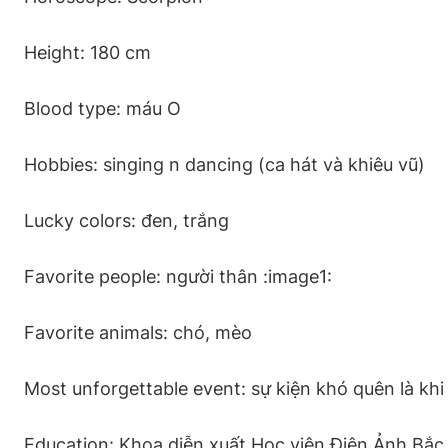
Height: 180 cm
Blood type: máu O
Hobbies: singing n dancing (ca hát và khiêu vũ)
Lucky colors: đen, trắng
Favorite people: người thân :image1:
Favorite animals: chó, mèo
Most unforgettable event: sự kiện khó quên là k
Education: Khoa diễn xuất Học viện Điện Ảnh Bắc