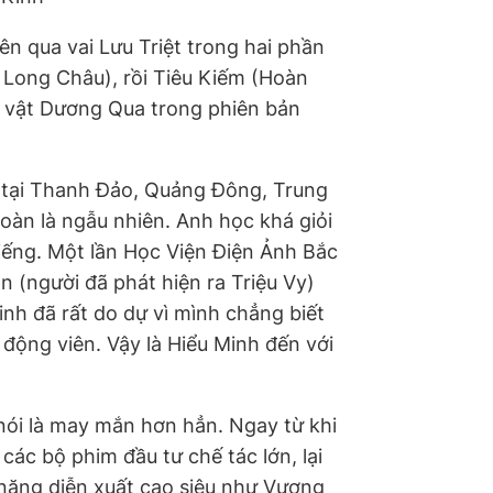
ên qua vai Lưu Triệt trong hai phần
ó Long Châu), rồi Tiêu Kiếm (Hoàn
n vật Dương Qua trong phiên bản
, tại Thanh Đảo, Quảng Đông, Trung
oàn là ngẫu nhiên. Anh học khá giỏi
iếng. Một lần Học Viện Điện Ảnh Bắc
n (người đã phát hiện ra Triệu Vy)
nh đã rất do dự vì mình chẳng biết
 động viên. Vậy là Hiểu Minh đến với
nói là may mắn hơn hẳn. Ngay từ khi
ác bộ phim đầu tư chế tác lớn, lại
ỹ năng diễn xuất cao siêu như Vương