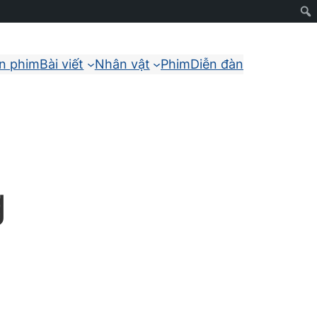
ận phim
Bài viết
Nhân vật
Phim
Diễn đàn
g