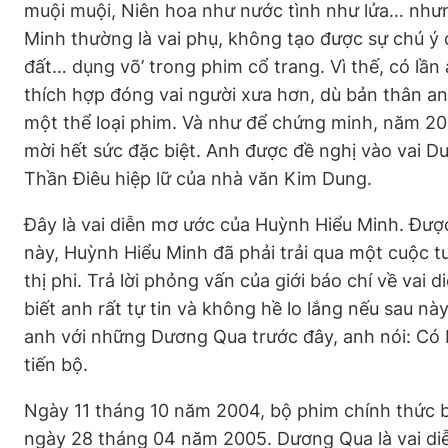
muội muội, Niên hoa như nước tình như lửa… nh
Minh thường là vai phụ, không tạo được sự chú ý c
đất… dụng võ’ trong phim cổ trang. Vì thế, có lần
thích hợp đóng vai người xưa hơn, dù bản thân a
một thể loại phim. Và như để chứng minh, năm 20
mời hết sức đặc biệt. Anh được đề nghị vào vai D
Thần Điêu hiệp lữ của nhà văn Kim Dung.
Đây là vai diễn mơ ước của Huỳnh Hiểu Minh. Đượ
này, Huỳnh Hiểu Minh đã phải trải qua một cuộc t
thị phi. Trả lời phỏng vấn của giới báo chí về va
biết anh rất tự tin và không hề lo lắng nếu sau này
anh với những Dương Qua trước đây, anh nói: Có bị
tiến bộ.
Ngày 11 tháng 10 năm 2004, bộ phim chính thức 
ngày 28 tháng 04 năm 2005. Dương Qua là vai di