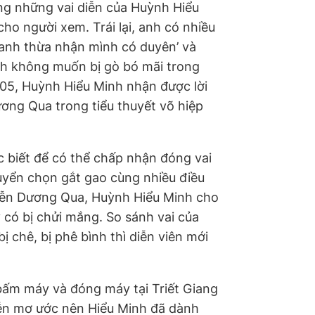
ưng những vai diễn của Huỳnh Hiểu
ho người xem. Trái lại, anh có nhiều
 anh thừa nhận mình có duyên’ và
nh không muốn bị gò bó mãi trong
05, Huỳnh Hiểu Minh nhận được lời
ương Qua trong tiểu thuyết võ hiệp
c biết để có thể chấp nhận đóng vai
uyển chọn gắt gao cùng nhiều điều
i diễn Dương Qua, Huỳnh Hiểu Minh cho
 có bị chửi mắng. So sánh vai của
 chê, bị phê bình thì diễn viên mới
bấm máy và đóng máy tại Triết Giang
ễn mơ ước nên Hiểu Minh đã dành