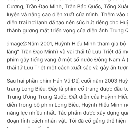
Cương, Trần Đạo Minh, Trần Bảo Quốc, Tống Xuân 
luyện và nâng cao diễn xuất của mình. Thêm vào 
điển trai hơi lạnh đã tạo nên sức hút riêng cho 
thành gương mặt triển vọng của điện ảnh Trung 
:image2:Năm 2001, Huỳnh Hiểu Minh tham gia bộ p
làng” Trần Đạo Minh) và vai thái tử Lưu Triệt đã 
phim gây tiếng vang ở một số nước Đông Nam Á (
thái tử Lưu Triệt một cách xuất sắc và gây ấn tượ
Sau hai phần phim Hán Vũ Đế, cuối năm 2003 Hu
trang Long Biêu. Đây là phim cổ trang được đầu 
Trung Ương Trung Quốc. Đất diễn của Huỳnh Hiểu
diễn trong bộ phim Long Biêu, Huỳnh Hiểu Minh nó
năng lực nhiều nhất. Tác phẩm được xây dựng qua 
đoạn tính cách nhân vật. Tôi đã cố gắng thể hiện v