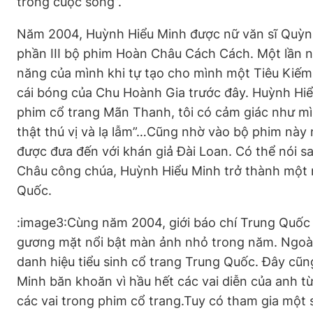
trong cuộc sống”.
Năm 2004, Huỳnh Hiểu Minh được nữ văn sĩ Quỳnh
phần III bộ phim Hoàn Châu Cách Cách. Một lần 
năng của mình khi tự tạo cho mình một Tiêu Kiếm
cái bóng của Chu Hoành Gia trước đây. Huỳnh Hiể
phim cổ trang Mãn Thanh, tôi có cảm giác như mì
thật thú vị và lạ lẫm”…Cũng nhờ vào bộ phim này
được đưa đến với khán giả Đài Loan. Có thể nói 
Châu công chúa, Huỳnh Hiểu Minh trở thành một n
Quốc.
:image3:Cùng năm 2004, giới báo chí Trung Quốc
gương mặt nổi bật màn ảnh nhỏ trong năm. Ngoài
danh hiệu tiểu sinh cổ trang Trung Quốc. Đây cũ
Minh băn khoăn vì hầu hết các vai diễn của anh từ
các vai trong phim cổ trang.Tuy có tham gia một s