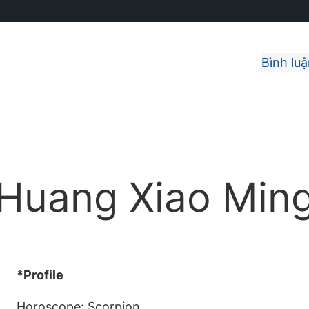
Bình lu
Huang Xiao Min
*Profile
Horoscope: Scorpion