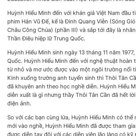
Huỳnh Hiểu Minh đến với khán giả Việt Nam đầu ti
phim Hán Vũ Đế, kế là Đinh Quang Viễn (Sóng Gi
Châu Công Chúa) (phần III) và sắp tới đây là nhâ
Thần Điêu hiệp lữ Trung Quốc.
Huỳnh Hiểu Minh sinh ngày 13 tháng 11 năm 1977
Quốc. Huỳnh Hiểu Minh đến với nghệ thuật hoàn t
từ nhỏ và mơ ước được vào một ngôi trường nổi t
Kinh xuống trường anh tuyển sinh thì Thôi Tân Cầ
đã khuyên anh theo học nghề diễn. Huỳnh Hiểu Mi
diễn xuất là gì nhưng thầy Thôi Tân Cần đã hết lời
điện ảnh.
So với các bạn cùng lứa, Huỳnh Hiểu Minh có thể 
mới vào nghề, Huỳnh Hiểu Minh đã được tham gia c
được diễn tay đôi với các diễn viên lão làng có k